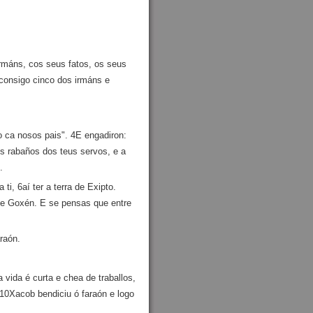
rmáns, cos seus fatos, os seus
consigo cinco dos irmáns e
 ca nosos pais". 4E engadiron:
os rabaños dos teus servos, e a
.
ti, 6aí ter a terra de Exipto.
de Goxén. E se pensas que entre
raón.
 vida é curta e chea de traballos,
10Xacob bendiciu ó faraón e logo