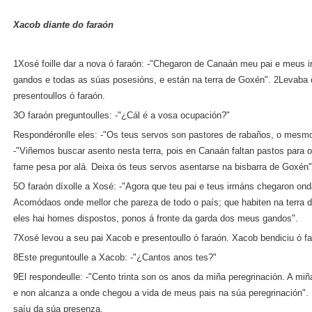
Xacob diante do faraón
1Xosé foille dar a nova ó faraón: ‑"Chegaron de Canaán meu pai e meus i
gandos e todas as súas posesións, e están na terra de Goxén". 2Levaba 
presentoullos ó faraón.
3O faraón preguntoulles: ‑"¿Cál é a vosa ocupación?"
Respondéronlle eles: ‑"Os teus servos son pastores de rabaños, o mesmo
‑"Viñemos buscar asento nesta terra, pois en Canaán faltan pastos para 
fame pesa por alá. Deixa ós teus servos asentarse na bisbarra de Goxén"
5O faraón díxolle a Xosé: ‑"Agora que teu pai e teus irmáns chegaron onda 
Acomódaos onde mellor che pareza de todo o país; que habiten na terra 
eles hai homes dispostos, ponos á fronte da garda dos meus gandos".
7Xosé levou a seu pai Xacob e presentoullo ó faraón. Xacob bendiciu ó fa
8Este preguntoulle a Xacob: ‑"¿Cantos anos tes?"
9El respondeulle: ‑"Cento trinta son os anos da miña peregrinación. A miña
e non alcanza a onde chegou a vida de meus pais na súa peregrinación". 
saíu da súa presenza.