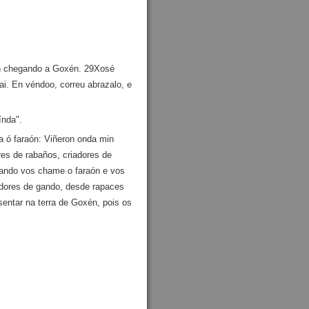
an chegando a Goxén. 29Xosé
ai. En véndoo, correu abrazalo, e
índa".
va ó faraón: Viñeron onda min
es de rabaños, criadores de
Cando vos chame o faraón e vos
iadores de gando, desde rapaces
sentar na terra de Goxén, pois os