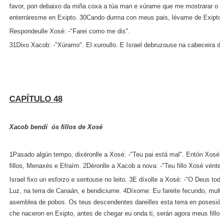
favor, pon debaixo da miña coxa a túa man e xúrame que me mostrarar o 
enterráresme en Exipto. 30Cando durma con meus pais, lévame de Exipto
Respondeulle Xosé: ‑"Farei como me dis".
31Dixo Xacob: ‑"Xúramo". El xuroullo. E Israel debruzouse na cabeceira d
CAPÍTULO 48
Xacob bendí ós fillos de Xosé
1Pasado algún tempo, dixéronlle a Xosé: ‑"Teu pai está mal". Entón Xos
fillos, Menaxés e Efraím. 2Déronlle a Xacob a nova: ‑"Teu fillo Xosé vénte
Israel fixo un esforzo e sentouse no leito. 3E díxolle a Xosé: ‑"O Deus
Luz, na terra de Canaán, e bendiciume. 4Díxome: Eu fareite fecundo, multi
asemblea de pobos. Os teus descendentes dareilles esta terra en posesió
che naceron en Exipto, antes de chegar eu onda ti, serán agora meus fil