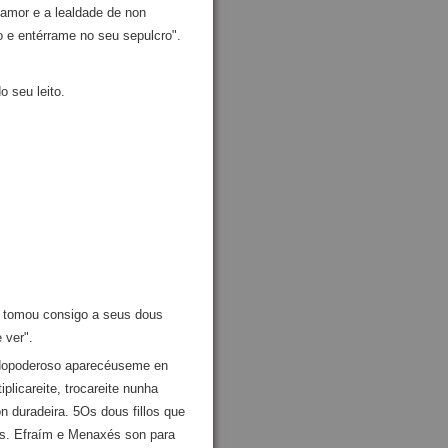
amor e a lealdade de non
 e entérrame no seu sepulcro".
o seu leito.
é tomou consigo a seus dous
 ver".
 todopoderoso aparecéuseme en
plicareite, trocareite nunha
n duradeira. 5Os dous fillos que
los. Efraím e Menaxés son para