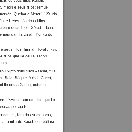
mais os seus fillos Rubén,
Simeón e seus fillos: Iemuel,
 Guerxón, Quehat e Merarí. 12Xudá
n, e Peres tiña dous fillos:
lón e seus fillos: Séred, Elón e
emais da filla Dinah. Por xunto
e seus fillos: Iimnah, Ixvah, Ixví,
s fillos que lle deu a Xacob
unto.
Exipto dous fillos Asenat, filla
s: Bela, Béquer, Axbel, Guerá,
l lle deu a Xacob; catorce
em. 25Estes son os fillos que lle
ersoas por xunto.
endentes, fóra das súas noras,
sé, a familia de Xacob compúñase