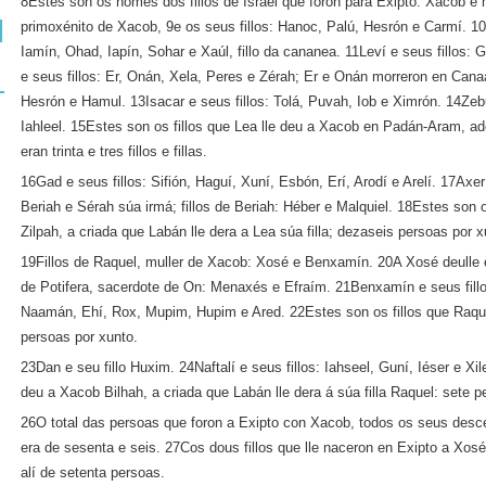
8Estes son os nomes dos fillos de Israel que foron para Exipto: Xacob e 
primoxénito de Xacob, 9e os seus fillos: Hanoc, Palú, Hesrón e Carmí. 10
Iamín, Ohad, Iapín, Sohar e Xaúl, fillo da cananea. 11Leví e seus fillos:
e seus fillos: Er, Onán, Xela, Peres e Zérah; Er e Onán morreron en Canaá
Hesrón e Hamul. 13Isacar e seus fillos: Tolá, Puvah, Iob e Ximrón. 14Zebu
Iahleel. 15Estes son os fillos que Lea lle deu a Xacob en Padán-Aram, ad
eran trinta e tres fillos e fillas.
16Gad e seus fillos: Sifión, Haguí, Xuní, Esbón, Erí, Arodí e Arelí. 17Axer 
Beriah e Sérah súa irmá; fillos de Beriah: Héber e Malquiel. 18Estes son o
Zilpah, a criada que Labán lle dera a Lea súa filla; dezaseis persoas por x
19Fillos de Raquel, muller de Xacob: Xosé e Benxamín. 20A Xosé deulle en 
de Potifera, sacerdote de On: Menaxés e Efraím. 21Benxamín e seus fillo
Naamán, Ehí, Rox, Mupim, Hupim e Ared. 22Estes son os fillos que Raque
persoas por xunto.
23Dan e seu fillo Huxim. 24Naftalí e seus fillos: Iahseel, Guní, Iéser e Xil
deu a Xacob Bilhah, a criada que Labán lle dera á súa filla Raquel: sete p
26O total das persoas que foron a Exipto con Xacob, todos os seus desc
era de sesenta e seis. 27Cos dous fillos que lle naceron en Exipto a Xo
alí de setenta persoas.