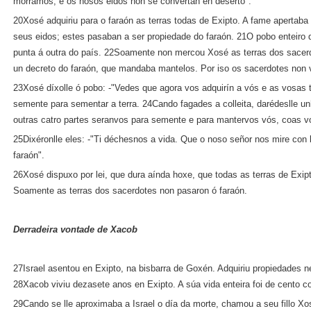
morramos, e os nosos eidos non se convertan en deserto".
20Xosé adquiriu para o faraón as terras todas de Exipto. A fame apertaba
seus eidos; estes pasaban a ser propiedade do faraón. 21O pobo enteiro
punta á outra do país. 22Soamente non mercou Xosé as terras dos sacerd
un decreto do faraón, que mandaba mantelos. Por iso os sacerdotes non 
23Xosé díxolle ó pobo: ‑"Vedes que agora vos adquirín a vós e as vosas t
semente para sementar a terra. 24Cando fagades a colleita, darédeslle unh
outras catro partes seranvos para semente e para mantervos vós, coas vos
25Dixéronlle eles: ‑"Ti déchesnos a vida. Que o noso señor nos mire con 
faraón".
26Xosé dispuxo por lei, que dura aínda hoxe, que todas as terras de Exip
Soamente as terras dos sacerdotes non pasaron ó faraón.
Derradeira vontade de Xacob
27Israel asentou en Exipto, na bisbarra de Goxén. Adquiriu propiedades n
28Xacob viviu dezasete anos en Exipto. A súa vida enteira foi de cento c
29Cando se lle aproximaba a Israel o día da morte, chamou a seu fillo Xo