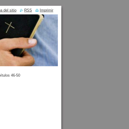
 del sitio
RSS
Imprimir
ítulos 46-50