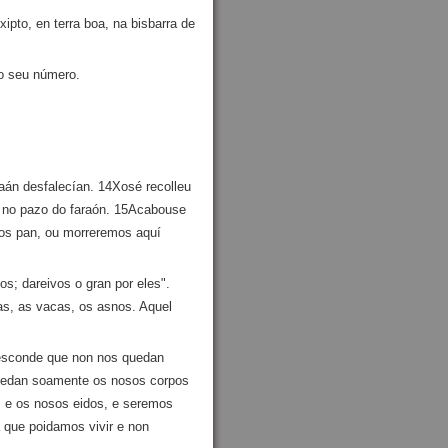
pto, en terra boa, na bisbarra de
 o seu número.
naán desfalecían. 14Xosé recolleu
ro no pazo do faraón. 15Acabouse
nos pan, ou morreremos aquí
s; dareivos o gran por eles".
as, as vacas, os asnos. Aquel
 esconde que non nos quedan
quedan soamente os nosos corpos
s e os nosos eidos, e seremos
 que poidamos vivir e non