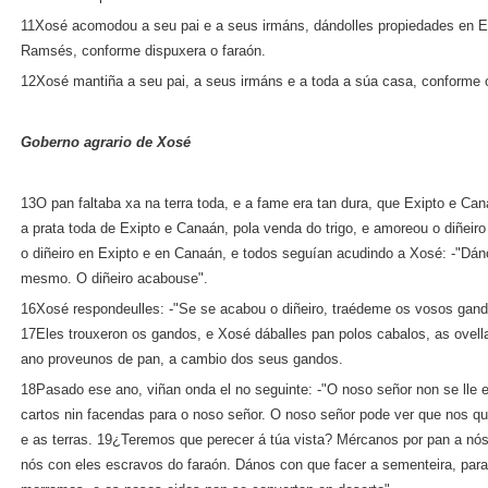
11Xosé acomodou a seu pai e a seus irmáns, dándolles propiedades en Exi
Ramsés, conforme dispuxera o faraón.
12Xosé mantiña a seu pai, a seus irmáns e a toda a súa casa, conforme
Goberno agrario de Xosé
13O pan faltaba xa na terra toda, e a fame era tan dura, que Exipto e Ca
a prata toda de Exipto e Canaán, pola venda do trigo, e amoreou o diñei
o diñeiro en Exipto e en Canaán, e todos seguían acudindo a Xosé: ‑"Dá
mesmo. O diñeiro acabouse".
16Xosé respondeulles: ‑"Se se acabou o diñeiro, traédeme os vosos gando
17Eles trouxeron os gandos, e Xosé dáballes pan polos cabalos, as ovell
ano proveunos de pan, a cambio dos seus gandos.
18Pasado ese ano, viñan onda el no seguinte: ‑"O noso señor non se lle
cartos nin facendas para o noso señor. O noso señor pode ver que nos 
e as terras. 19¿Teremos que perecer á túa vista? Mércanos por pan a nó
nós con eles escravos do faraón. Dános con que facer a sementeira, para