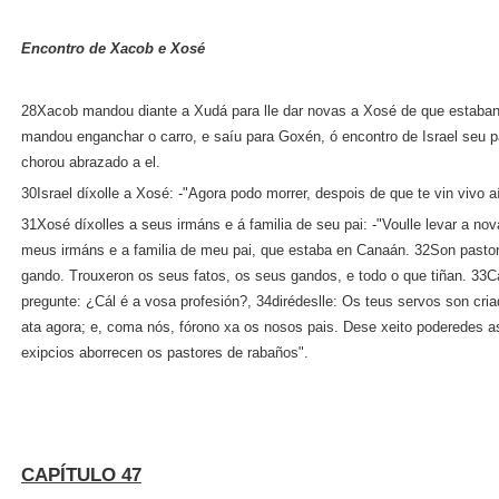
Encontro de Xacob e Xosé
28Xacob mandou diante a Xudá para lle dar novas a Xosé de que estab
mandou enganchar o carro, e saíu para Goxén, ó encontro de Israel seu p
chorou abrazado a el.
30Israel díxolle a Xosé: ‑"Agora podo morrer, despois de que te vin vivo a
31Xosé díxolles a seus irmáns e á familia de seu pai: ‑"Voulle levar a no
meus irmáns e a familia de meu pai, que estaba en Canaán. 32Son pastor
gando. Trouxeron os seus fatos, os seus gandos, e todo o que tiñan. 33
pregunte: ¿Cál é a vosa profesión?, 34dirédeslle: Os teus servos son cr
ata agora; e, coma nós, fórono xa os nosos pais. Dese xeito poderedes a
exipcios aborrecen os pastores de rabaños".
CAPÍTULO 47