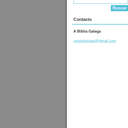
Contacto
A Biblia Galega
xanostes
aqui@gma
il.com