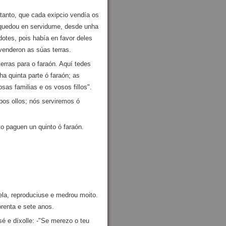
 tanto, que cada exipcio vendía os
 quedou en servidume, desde unha
otes, pois había en favor deles
venderon as súas terras.
erras para o faraón. Aquí tedes
a quinta parte ó faraón; as
as familias e os vosos fillos".
bos ollos; nós serviremos ó
to paguen un quinto ó faraón.
ela, reproduciuse e medrou moito.
orenta e sete anos.
sé e díxolle: ‑"Se merezo o teu