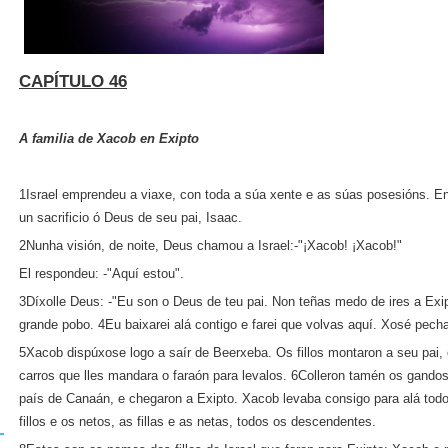
CAPÍTULO 46
A familia de Xacob en Exipto
1Israel emprendeu a viaxe, con toda a súa xente e as súas posesións. E
un sacrificio ó Deus de seu pai, Isaac.
2Nunha visión, de noite, Deus chamou a Israel:‑"¡Xacob! ¡Xacob!"
El respondeu: ‑"Aquí estou".
3Díxolle Deus: ‑"Eu son o Deus de teu pai. Non teñas medo de ires a Exipt
grande pobo. 4Eu baixarei alá contigo e farei que volvas aquí. Xosé pecha
5Xacob dispúxose logo a saír de Beerxeba. Os fillos montaron a seu pai,
carros que lles mandara o faraón para levalos. 6Colleron tamén os gandos
país de Canaán, e chegaron a Exipto. Xacob levaba consigo para alá to
fillos e os netos, as fillas e as netas, todos os descendentes.