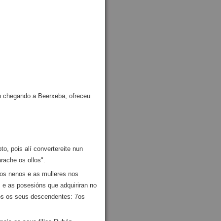
n chegando a Beerxeba, ofreceu
o, pois alí convertereite nun
rache os ollos".
 os nenos e as mulleres nos
 e as posesións que adquiriran no
dos os seus descendentes: 7os