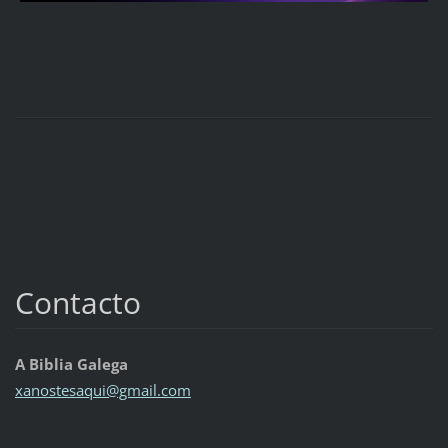
Contacto
A Biblia Galega
xanostes
aqui@gma
il.com