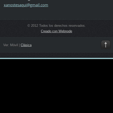
xanostes
aqui@gma
il.com
© 2012 Todos los derechos reservados.
Creado con Webnode
Ver:
Móvil
|
Clásica