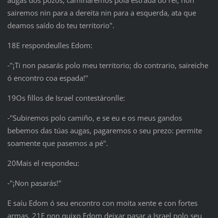
augas dos pozos, camiñaremos pola estrada do rei, non
sairemos nin para a dereita nin para a esquerda, ata que
deamos saído do teu territorio".
18E respondeulles Edom:
‑"¡Ti non pasarás polo meu territorio; do contrario, saireiche
ó encontro coa espada!"
19Os fillos de Israel contestáronlle:
‑"Subiremos polo camiño, e se eu e os meus gandos
bebemos das túas augas, pagaremos o seu prezo: permite
soamente que pasemos a pé".
20Mais el respondeu:
‑"¡Non pasarás!"
E saíu Edom ó seu encontro con moita xente e con fortes
armas. 21E non quixo Edom deixar pasar a Israel polo seu