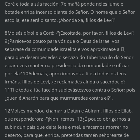
Coré e toda a súa facción, 7e mañá ponde neles lume e
botade enriba incenso diante do Señor. O home que o Señor
escolla, ese será o santo. ¡Abonda xa, fillos de Leví!"
8Moisés díxolle a Coré: ‑"¡Escoitade, por favor, fillos de Leví!
9¿Parécevos pouco para vós que o Deus de Israel vos
separase da comunidade israelita e vos aproximase a El,
para que desempeñedes o servizo do Tabernáculo do Señor
e para vos manter na presidencia da comunidade e oficiar
por ela? 10Ademais, aproximouvos a ti e a todos os teus
irmáns, fillos de Leví, ¿e reclamades aínda o sacerdocio?
11Ti e toda a túa facción sublevástesvos contra o Señor; pois
¿quen é Aharón para que murmuredes contra el?".
12Moisés mandou chamar a Datán e Abiram, fillos de Eliab,
que responderon: ‑"¡Non iremos! 13¿É pouco obrigarnos a
subir dun país que deita leite e mel, e facernos morrer no
deserto, para que, enriba, pretendas tamén señorearte de