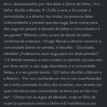
terra. Aparecéuselles por riba deles a Gloria do Señor, 7e o
Señor díxolle a Moisés: 8‑"¡Colle a vara, e fai xuntar á
comunidade, ti e Aharón, teu irmán; na presenza deles
ordenarédeslle ó penedo que dea auga; farás manar para
eles auga do penedo e daraslle de beber á comunidade e ó
seu gando!" 9Moisés colleu a vara de diante do Señor,
conforme lle ordenara. 10Logo Moisés e Aharón reuniron a
comunidade diante do penedo, e faloulles: ‑"¡Escoitade,
rebeldes! ¿Poderemos sacar auga para vós deste penedo?"
11E Moisés levantou a man e bateu no penedo coa súa vara
por dúas veces: e saíu auga abundante, e a comunidade
bebeu, e o seu gando tamén. 12O Señor díxolles a Moisés e
a Aharón: ‑"Por non confiardes en min e non manifestardes
así a miña santidade ós ollos dos israelitas, non seredes vós
quen introduza esta comunidade na terra que eu lles vou
dar". 13Estas son as augas de Meribah, onde os fillos de
Israel se queixaron contra o Señor e El manifestou a súa