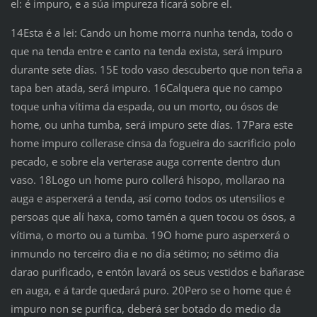
el: é impuro, e a súa impureza ficará sobre el.
14Esta é a lei: Cando un home morra nunha tenda, todo o
que na tenda entre e canto na tenda exista, será impuro
durante sete días. 15E todo vaso descuberto que non teña a
tapa ben atada, será impuro. 16Calquera que no campo
toque unha vítima da espada, ou un morto, ou ósos de
home, ou unha tumba, será impuro sete días. 17Para este
home impuro collerase cinsa da fogueira do sacrificio polo
pecado, e sobre ela verterase auga corrente dentro dun
vaso. 18Logo un home puro collerá hisopo, mollarao na
auga e asperxerá a tenda, así como todos os utensilios e
persoas que alí haxa, como tamén a quen tocou os ósos, a
vítima, o morto ou a tumba. 19O home puro asperxerá o
inmundo no terceiro dia e no día sétimo; no sétimo día
darao purificado, e entón lavará os seus vestidos e bañarase
en auga, e á tarde quedará puro. 20Pero se o home que é
impuro non se purifica, deberá ser botado do medio da