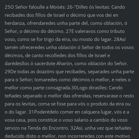
25O Señor faloulle a Moisés: 26‑"Dilles ós levitas: Cando
recibades dos fillos de Israel o décimo que vos dei en
herdanza, ofrendaredes unha parte del, como oblación, ó
Señor, o décimo do décimo. 27E valeravos como tributo
voso, como se for trigo da eira, ou mosto do lagar. 28Así
tamén ofreceredes unha oblación ó Señor de todos os vosos
décimos, de canto recolledes dos fillos de Israel e
darédesllos ó sacerdote Aharón, como oblación do Señor.
29De todas as doazóns que recibades, separades unha parte
para o Señor; tomaredes como décimos o mellor, e neles o
mellor como parte consagrada.30Logo diraslles: Cando
teñades separado o mellor das ofrendas, reservarase o resto
para os levitas, coma se fose para vós o produto da eira ou
o do lagar. 31Poderédelo comer en calquera lugar, vós e a
vosa casa, pois constitúe o voso salario a cambio do voso
servizo na Tenda do Encontro. 32Así, unha vez que teñades
deducido disto o mellor, non incorreredes con este motivo