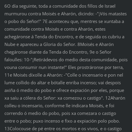
6O día seguinte, toda a comunidade dos fillos de Israel
murmurou contra Moisés e Aharón, dicindo: ‑"¡Vós matastes
o pobo do Señor!" 7E aconteceu que, mentres se xuntaba a
comunidade contra Moisés e contra Aharón, estes
achegáronse á Tenda do Encontro, e de seguida os cubriu a
Nube e apareceu a Gloria do Señor. 8Moisés e Aharón
chegáronse diante da Tenda do Encontro, 9e o Señor
faloulles: 10‑"¡Retirádevos do medio desta comunidade, pois
vouna consumir nun instante!" Eles prostráronse por terra,
11e Moisés díxolle a Aharón: ‑"Colle o incensario e pon nel
lume collido do altar e bótalle enriba incenso; vai despois
axiña ó medio do pobo e ofrece expiación por eles, porque
xa saíu a cólera do Señor: xa comezou o castigo". 12Aharón
colleu o incensario, conforme lle indicara Moisés, e foi
correndo ó medio do pobo, pois xa comezara o castigo
entre o pobo; puxo incenso e fixo a expiación polo pobo.
13Colocouse de pé entre os mortos e os vivos, e o castigo