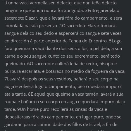
ti unha vaca vermella sen defecto, que non teña defecto
ningún e que aínda nunca foi xunguida. 3Entregarédela ó
sacerdote Elazar, que a levará fóra do campamento, e será
inmolada na súa presenza. 4O sacerdote Elazar tomará
sangue dela co seu dedo e asperxerá co sangue sete veces
en dirección á parte anterior da Tenda do Encontro. 5Logo
fará queimar a vaca diante dos seus ollos; a pel dela, a súa
carne e o seu sangue xunto co seu excremento, será todo
queimado. 6O sacerdote collerá leña de cedro, hisopo e
púrpura escarlata, e botaraos no medio da fogueira da vaca.
7Lavará despois os seus vestidos, bañará o seu corpo na
auga e volverá logo ó campamento, pero quedará impuro
ata a tarde. 8E aquel que queime a vaca tamén lavará a súa
roupa e bañará o seu corpo en auga e quedará impuro ata a
tarde. 9Un home puro recollerá as cinsas da vaca e
depositaraas fóra do campamento, en lugar puro, onde se
gardarán para a comunidade dos fillos de Israel, a fin de