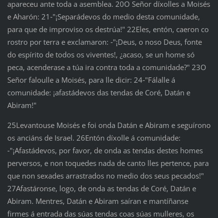
apareceu ante toda a asemblea. 20O Señor díxolles a Moisés
e Aharón: 21‑"¡Separádevos do medio desta comunidade,
para que de improviso os destrúa!" 22Eles, entón, caeron co
rostro por terra e exclamaron: ‑"¡Deus, o noso Deus, fonte
do espírito de todos os viventes!, ¿acaso, se un home só
peca, acenderase a túa ira contra toda a comunidade?" 23O
Señor faloulle a Moisés, para lle dicir: 24‑"Fálalle á
comunidade: ¡afastádevos das tendas de Coré, Datán e
Abiram!"
25Levantouse Moisés e foi onda Datán e Abiram e seguírono
os anciáns de Israel. 26Entón díxolle á comunidade:
‑"¡Afastádevos, por favor, de onda as tendas destes homes
perversos, e non toquedes nada de canto lles pertence, para
que non sexades arrastrados no medio dos seus pecados!"
27Afastáronse, logo, de onda as tendas de Coré, Datán e
Abiram. Mentres, Datán e Abiram saíran e mantíñanse
firmes á entrada das súas tendas coas súas mulleres, os