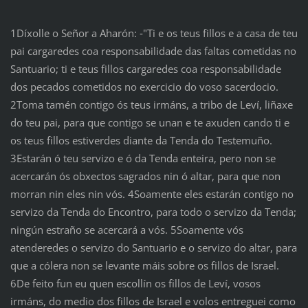
1Díxolle o Señor a Aharón: ‑"Ti e os teus fillos e a casa de teu
pai cargaredes coa responsabilidade das faltas cometidas no
Santuario; ti e teus fillos cargaredes coa responsabilidade
dos pecados cometidos no exercicio do voso sacerdocio.
2Toma tamén contigo ós teus irmáns, a tribo de Leví, liñaxe
do teu pai, para que contigo se unan e te axuden cando ti e
os teus fillos estiverdes diante da Tenda do Testemuño.
3Estarán ó teu servizo e ó da Tenda enteira, pero non se
acercarán ós obxectos sagrados nin ó altar, para que non
morran nin eles nin vós. 4Soamente eles estarán contigo no
servizo da Tenda do Encontro, para todo o servizo da Tenda;
ningún estraño se acercará a vós. 5Soamente vós
atenderedes o servizo do Santuario e o servizo do altar, para
que a cólera non se levante máis sobre os fillos de Israel.
6De feito fun eu quen escollín os fillos de Leví, vosos
irmáns, do medio dos fillos de Israel e volos entreguei como