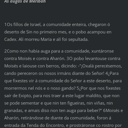
As augas de Meribah
1Os fillos de Israel, a comunidade enteira, chegaron ó
deserto de Sin no primeiro mes, e o pobo acampou en
Cadex. Alí morreu María e alí foi sepultada.
2Como non había auga para a comunidade, xuntáronse
contra Moisés e contra Aharón. 3O pobo levantouse contra
Moisés e laiouse con berros, dicindo: ‑"¡Oxalá perecésemos,
cando pereceron os nosos irmáns diante do Señor! 4¿Para
que fixestes vir á comunidade do Señor a este deserto, para
morrermos nel nós e o noso gando? 5¿Por que nos fixestes
saír de Exipto, para nos traer a este lugar maldito, que non
se pode sementar e que nin ten figueiras, nin viñas, nin
granadas, e amais diso non ten auga para beber?" 6Moisés e
Aharón, retirándose de diante da comunidade, foron á
entrada da Tenda do Encontro, e prostráronse co rostro por