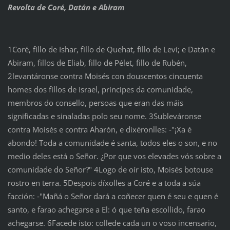
Revolta de Coré, Datán e Abiram
1Coré, fillo de Ishar, fillo de Quehat, fillo de Leví; e Datán e
Abiram, fillos de Eliab, fillo de Pélet, fillo de Rubén,
2levantáronse contra Moisés con douscentos cincuenta
homes dos fillos de Israel, príncipes da comunidade,
membros do consello, persoas que eran das máis
significadas e sinaladas polo seu nome. 3Subleváronse
contra Moisés e contra Aharón, e dixéronlles: ‑"¡Xa é
abondo! Toda a comunidade é santa, todos eles o son, e no
medio deles está o Señor. ¿Por que vos elevades vós sobre a
comunidade do Señor?" 4Logo de oír isto, Moisés botouse
rostro en terra. 5Despois díxolles a Coré e a toda a súa
facción: ‑"Mañá o Señor dará a coñecer quen é seu e quen é
santo, e farao achegarse a El: ó que teña escollido, farao
achegarse. 6Facede isto: collede cada un o voso incensario,