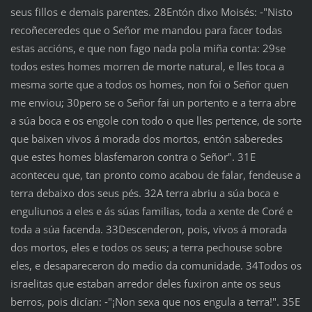
seus fillos e demais parentes. 28Entón dixo Moisés: ‑"Nisto
recoñeceredes que o Señor me mandou para facer todas
estas accións, e que non fago nada pola miña conta: 29se
todos estes homes morren de morte natural, e lles toca a
mesma sorte que a todos os homes, non foi o Señor quen
me enviou; 30pero se o Señor fai un portento e a terra abre
a súa boca e os engole con todo o que lles pertence, de sorte
que baixen vivos á morada dos mortos, entón saberedes
que estes homes blasfemaron contra o Señor". 31E
aconteceu que, tan pronto como acabou de falar, fendeuse a
terra debaixo dos seus pés. 32A terra abriu a súa boca e
enguliunos a eles e ás súas familias, toda a xente de Coré e
toda a súa facenda. 33Descenderon, pois, vivos á morada
dos mortos, eles e todos os seus; a terra pechouse sobre
eles, e desapareceron do medio da comunidade. 34Todos os
israelitas que estaban arredor deles fuxiron ante os seus
berros, pois dicían: ‑"¡Non sexa que nos engula a terra!". 35E