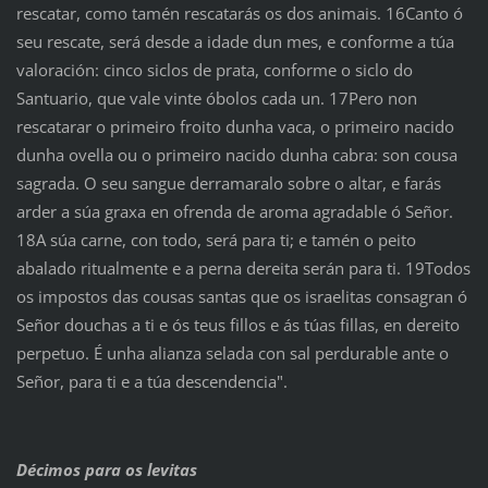
rescatar, como tamén rescatarás os dos animais. 16Canto ó
seu rescate, será desde a idade dun mes, e conforme a túa
valoración: cinco siclos de prata, conforme o siclo do
Santuario, que vale vinte óbolos cada un. 17Pero non
rescatarar o primeiro froito dunha vaca, o primeiro nacido
dunha ovella ou o primeiro nacido dunha cabra: son cousa
sagrada. O seu sangue derramaralo sobre o altar, e farás
arder a súa graxa en ofrenda de aroma agradable ó Señor.
18A súa carne, con todo, será para ti; e tamén o peito
abalado ritualmente e a perna dereita serán para ti. 19Todos
os impostos das cousas santas que os israelitas consagran ó
Señor douchas a ti e ós teus fillos e ás túas fillas, en dereito
perpetuo. É unha alianza selada con sal perdurable ante o
Señor, para ti e a túa descendencia".
Décimos para os levitas