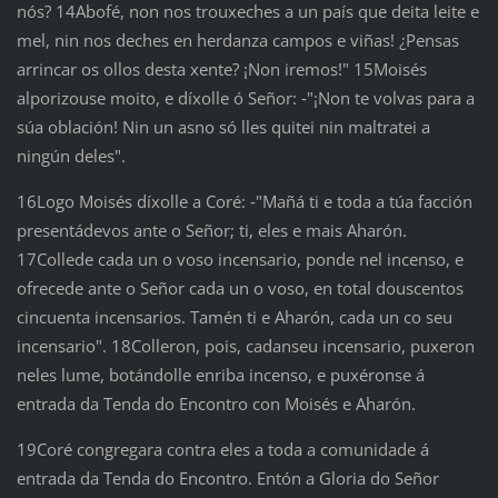
nós? 14Abofé, non nos trouxeches a un país que deita leite e
mel, nin nos deches en herdanza campos e viñas! ¿Pensas
arrincar os ollos desta xente? ¡Non iremos!" 15Moisés
alporizouse moito, e díxolle ó Señor: ‑"¡Non te volvas para a
súa oblación! Nin un asno só lles quitei nin maltratei a
ningún deles".
16Logo Moisés díxolle a Coré: ‑"Mañá ti e toda a túa facción
presentádevos ante o Señor; ti, eles e mais Aharón.
17Collede cada un o voso incensario, ponde nel incenso, e
ofrecede ante o Señor cada un o voso, en total douscentos
cincuenta incensarios. Tamén ti e Aharón, cada un co seu
incensario". 18Colleron, pois, cadanseu incensario, puxeron
neles lume, botándolle enriba incenso, e puxéronse á
entrada da Tenda do Encontro con Moisés e Aharón.
19Coré congregara contra eles a toda a comunidade á
entrada da Tenda do Encontro. Entón a Gloria do Señor