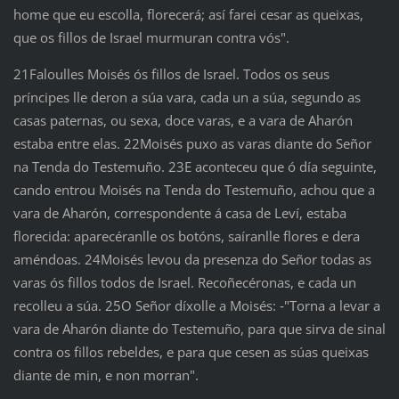
home que eu escolla, florecerá; así farei cesar as queixas,
que os fillos de Israel murmuran contra vós".
21Faloulles Moisés ós fillos de Israel. Todos os seus
príncipes lle deron a súa vara, cada un a súa, segundo as
casas paternas, ou sexa, doce varas, e a vara de Aharón
estaba entre elas. 22Moisés puxo as varas diante do Señor
na Tenda do Testemuño. 23E aconteceu que ó día seguinte,
cando entrou Moisés na Tenda do Testemuño, achou que a
vara de Aharón, correspondente á casa de Leví, estaba
florecida: aparecéranlle os botóns, saíranlle flores e dera
améndoas. 24Moisés levou da presenza do Señor todas as
varas ós fillos todos de Israel. Recoñecéronas, e cada un
recolleu a súa. 25O Señor díxolle a Moisés: ‑"Torna a levar a
vara de Aharón diante do Testemuño, para que sirva de sinal
contra os fillos rebeldes, e para que cesen as súas queixas
diante de min, e non morran".