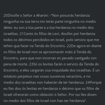
20Díxolle o Señor a Aharón: ‑"Non posuirás herdanza
ningunha na súa terra nin terás parte ningunha no medio
deles: eu son a túa parte e a túa herdanza no medio dos
israelitas. 21Canto ós fillos de Leví, doulles por herdanza
todos os décimos percibidos en Israel, polo servizo que me
teñen que facer na Tenda do Encontro. 22De agora en diante
os fillos de Israel non se aproximarán máis á Tenda do
Encontro, para que non incorran en pecado castigado con
pena de morte. 23Só os levitas farán o servizo da Tenda do
Encontro, e eles cargarán coa iniquidade dos israelitas. É un
estatuto perpetuo nas vosas sucesivas xeracións, e no
medio dos israelitas non haberán de ter herdanza. 24Porque
eu lles dou ós levitas en herdanza o décimo que os fillos de
Israel ofrecerán como oblación ó Señor. Por iso lles dixen:
no medio dos fillos de Israel non han ter herdanza".