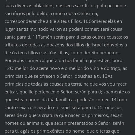
súas diversas oblacións, nos seus sacrificios polo pecado e
sacrificios polo delito: como cousa santísima,
corresponderanche a ti e a teus fillos. 10Comerédelas en
lugar santísimo; todo varón as poderá comer; será cousa
santa para ti. 11Tamén serán para ti estas outras cousas: os
tributos de todas as doazóns dos fillos de Israel dóuvolos a
ti e ós teus fillos e ás túas fillas, como dereito perpetuo.
Poderaos comer calquera da túa familia que estiver puro.
12O mellor do aceite novo e o mellor do viño e do trigo, as
primicias que se ofrecen ó Señor, douchas a ti. 13As
primicias de todas as cousas da terra, na que vos vou facer
entrar, que lle pertencen ó Señor, serán para ti; soamente os
que estean puros da túa familia as poderán comer. 14Todo
canto sexa consagrado en Israel será para ti. 15Todos os
seres de calquera criatura que nacen os primeiros, sexan
homes ou animais, que sexan presentados ó Señor, serán
para ti, agás os primoxénitos do home, que o terás que