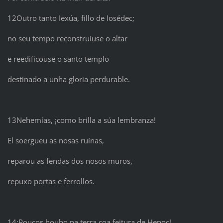
12Outro tanto Iexúa, fillo de Iosédec;
no seu tempo reconstruíuse o altar
e reedificouse o santo templo
destinado a unha gloria perdurable.
13Nehemías, ¡como brilla a súa lembranza!
El soergueu as nosas ruínas,
reparou as fendas dos nosos muros,
repuxo portas e ferrollos.
14¡Poucos houbo na terra coa feitura de Henoc!