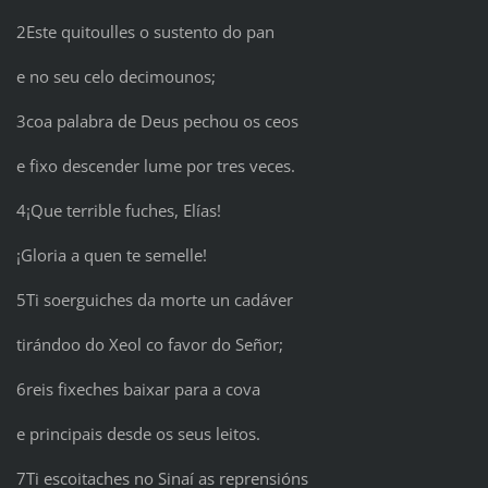
2Este quitoulles o sustento do pan
e no seu celo decimounos;
3coa palabra de Deus pechou os ceos
e fixo descender lume por tres veces.
4¡Que terrible fuches, Elías!
¡Gloria a quen te semelle!
5Ti soerguiches da morte un cadáver
tirándoo do Xeol co favor do Señor;
6reis fixeches baixar para a cova
e principais desde os seus leitos.
7Ti escoitaches no Sinaí as reprensións