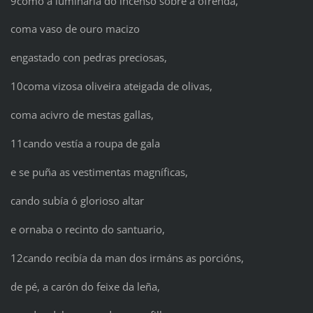
9como a luminaria do incenso sobre a ofrenda,
coma vaso de ouro macizo
engastado con pedras preciosas,
10coma vizosa oliveira ateigada de olivas,
coma acivro de mestas gallas,
11cando vestía a roupa de gala
e se puña as vestimentas magníficas,
cando subía ó glorioso altar
e ornaba o recinto do santuario,
12cando recibía da man dos irmáns as porcións,
de pé, a carón do feixe da leña,