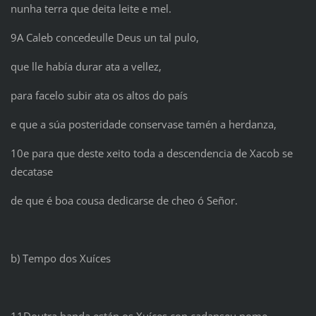
nunha terra que deita leite e mel.
9A Caleb concedeulle Deus un tal pulo,
que lle había durar ata a vellez,
para facelo subir ata os altos do país
e que a súa posteridade conservase tamén a herdanza,
10e para que deste xeito toda a descendencia de Xacob se
decatase
de que é boa cousa dedicarse de cheo ó Señor.
b) Tempo dos Xuíces
11Doutra banda están os Xuíces con cadanseu nome,