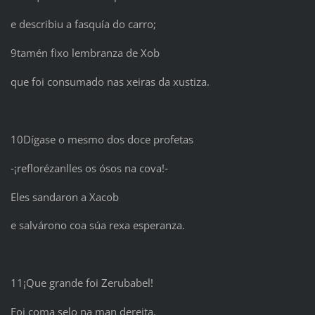
e describiu a fasquía do carro;
9tamén fixo lembranza de Xob
que foi consumado nas xeiras da xustiza.
10Dígase o mesmo dos doce profetas
‑¡reflorézanlles os ósos na cova!‑
Eles sandaron a Xacob
e salvárono coa súa rexa esperanza.
11¡Que grande foi Zerubabel!
Foi coma selo na man dereita.