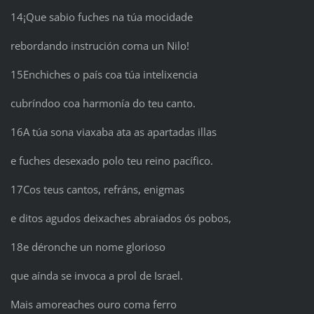
14¡Que sabio fuches na túa mocidade
rebordando instrución coma un Nilo!
15Enchiches o país coa túa intelixencia
cubríndoo coa harmonía do teu canto.
16A túa sona viaxaba ata as apartadas illas
e fuches desexado polo teu reino pacífico.
17Cos teus cantos, refráns, enigmas
e ditos agudos deixaches abraiados ós pobos,
18e déronche un nome glorioso
que aínda se invoca a prol de Israel.
Mais amoreaches ouro coma ferro