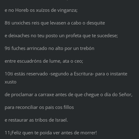
e no Horeb os xuízos de vinganza;
8ti unxiches reis que levasen a cabo o desquite
e deixaches no teu posto un profeta que te sucedese;
9ti fuches arrincado no alto por un trebón
entre escuadróns de lume, ata o ceo;
10ti estás reservado ‑segundo a Escritura‑ para o instante
xusto
de proclamar a carraxe antes de que chegue o día do Señor,
para reconciliar os pais cos fillos
e restaurar as tribos de Israel.
11¡Feliz quen te poida ver antes de morrer!