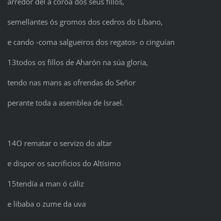
arredor del a coroa dos seus fillos,
semellantes ós gromos dos cedros do Líbano,
e cando ‑coma salgueiros dos regatos‑ o cinguían
13todos os fillos de Aharón na súa gloria,
tendo nas mans as ofrendas do Señor
perante toda a asemblea de Israel.
14O rematar o servizo do altar
e dispor os sacrificios do Altísimo
15tendía a man ó cáliz
e libaba o zume da uva