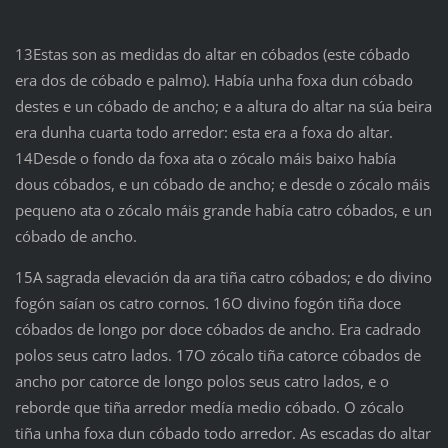
13Estas son as medidas do altar en cóbados (este cóbado
era dos de cóbado e palmo). Había unha foxa dun cóbado
destes e un cóbado de ancho; e a altura do altar na súa beira
era dunha cuarta todo arredor: esta era a foxa do altar.
14Desde o fondo da foxa ata o zócalo máis baixo había
dous cóbados, e un cóbado de ancho; e desde o zócalo máis
pequeno ata o zócalo máis grande había catro cóbados, e un
cóbado de ancho.
15A sagrada elevación da ara tiña catro cóbados; e do divino
fogón saían os catro cornos. 16O divino fogón tiña doce
cóbados de longo por doce cóbados de ancho. Era cadrado
polos seus catro lados. 17O zócalo tiña catorce cóbados de
ancho por catorce de longo polos seus catro lados, e o
reborde que tiña arredor medía medio cóbado. O zócalo
tiña unha foxa dun cóbado todo arredor. As escadas do altar