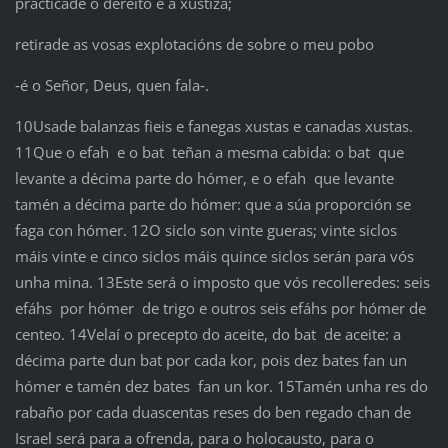
practicade o dereito e a xustiza;
retirade as vosas explotacións de sobre o meu pobo
‑é o Señor, Deus, quen fala‑.
10Usade balanzas fieis e fanegas xustas e canadas xustas.
11Que o efah e o bat teñan a mesma cabida: o bat que
levante a décima parte do hómer, e o efah que levante
tamén a décima parte do hómer: que a súa proporción se
faga con hómer. 12O siclo son vinte gueras; vinte siclos
máis vinte e cinco siclos máis quince siclos serán para vós
unha mina. 13Este será o imposto que vós recolleredes: seis
efáhs por hómer de trigo e outros seis efáhs por hómer de
centeo. 14Velaí o precepto do aceite, do bat de aceite: a
décima parte dun bat por cada kor, pois dez bates fan un
hómer e tamén dez bates fan un kor. 15Tamén unha res do
rabaño por cada duascentas reses do ben regado chan de
Israel será para a ofrenda, para o holocausto, para o