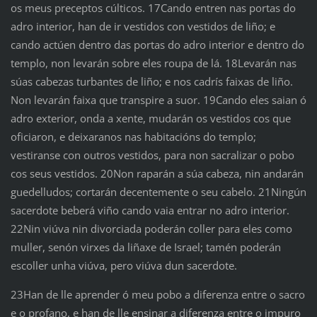
os meus preceptos cúlticos. 17Cando entren nas portas do
adro interior, han de ir vestidos con vestidos de liño; e
cando actúen dentro das portas do adro interior e dentro do
templo, non levarán sobre eles roupa de lá. 18Levarán nas
súas cabezas turbantes de liño; e nos cadrís faixas de liño.
Non levarán faixa que transpire a suor. 19Cando eles saian ó
adro exterior, onda a xente, mudarán os vestidos cos que
oficiaron, e deixaranos nas habitacións do templo;
vestiranse con outros vestidos, para non sacralizar o pobo
cos seus vestidos. 20Non raparán a súa cabeza, nin andarán
guedelludos; cortarán decentemente o seu cabelo. 21Ningún
sacerdote beberá viño cando vaia entrar no adro interior.
22Nin viúva nin divorciada poderán coller para eles como
muller, senón virxes da liñaxe de Israel; tamén poderán
escoller unha viúva, pero viúva dun sacerdote.
23Han de lle aprender ó meu pobo a diferenza entre o sacro
e o profano, e han de lle ensinar a diferenza entre o impuro