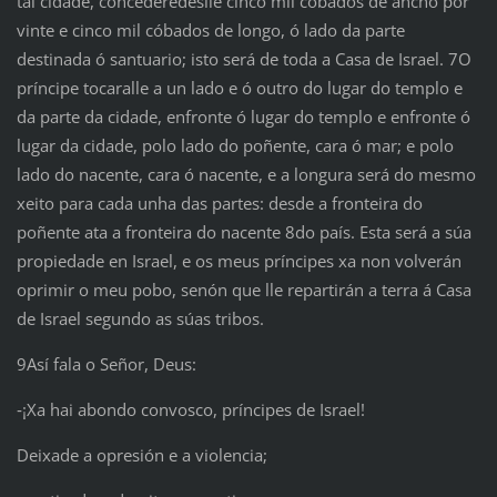
tal cidade, concederédeslle cinco mil cóbados de ancho por
vinte e cinco mil cóbados de longo, ó lado da parte
destinada ó santuario; isto será de toda a Casa de Israel. 7O
príncipe tocaralle a un lado e ó outro do lugar do templo e
da parte da cidade, enfronte ó lugar do templo e enfronte ó
lugar da cidade, polo lado do poñente, cara ó mar; e polo
lado do nacente, cara ó nacente, e a longura será do mesmo
xeito para cada unha das partes: desde a fronteira do
poñente ata a fronteira do nacente 8do país. Esta será a súa
propiedade en Israel, e os meus príncipes xa non volverán
oprimir o meu pobo, senón que lle repartirán a terra á Casa
de Israel segundo as súas tribos.
9Así fala o Señor, Deus:
‑¡Xa hai abondo convosco, príncipes de Israel!
Deixade a opresión e a violencia;