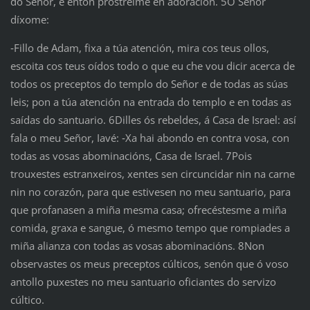
do Señor, e entón prostreime en adoración. 5O Señor
díxome:
‑Fillo de Adam, fixa a túa atención, mira cos teus ollos,
escoita cos teus oídos todo o que eu che vou dicir acerca de
todos os preceptos do templo do Señor e de todas as súas
leis; pon a túa atención na entrada do templo e en todas as
saídas do santuario. 6Dilles ós rebeldes, á Casa de Israel: así
fala o meu Señor, Iavé: ‑Xa hai abondo en contra vosa, con
todas as vosas abominacións, Casa de Israel. 7Pois
trouxestes estranxeiros, xentes sen circuncidar nin na carne
nin no corazón, para que estivesen no meu santuario, para
que profanasen a miña mesma casa; ofrecéstesme a miña
comida, graxa e sangue, ó mesmo tempo que rompiades a
miña alianza con todas as vosas abominacións. 8Non
observastes os meus preceptos cúlticos, senón que ó voso
antollo puxestes no meu santuario oficiantes do servizo
cúltico.