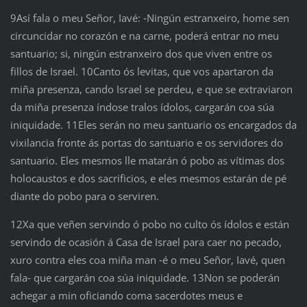
9Así fala o meu Señor, Iavé: ‑Ningún estranxeiro, home sen
circuncidar no corazón e na carne, poderá entrar no meu
santuario; si, ningún estranxeiro dos que viven entre os
fillos de Israel. 10Canto ós levitas, que vos apartaron da
miña presenza, cando Israel se perdeu, e que se extraviaron
da miña presenza índose tralos ídolos, cargarán coa súa
iniquidade. 11Eles serán no meu santuario os encargados da
vixilancia fronte ás portas do santuario e os servidores do
santuario. Eles mesmos lle matarán ó pobo as vítimas dos
holocaustos e dos sacrificios, e eles mesmos estarán de pé
diante do pobo para o serviren.
12Xa que veñen servindo ó pobo no culto ós ídolos e están
servindo de ocasión á Casa de Israel para caer no pecado,
xuro contra eles coa miña man ‑é o meu Señor, Iavé, quen
fala‑ que cargarán coa súa iniquidade. 13Non se poderán
achegar a min oficiando coma sacerdotes meus e