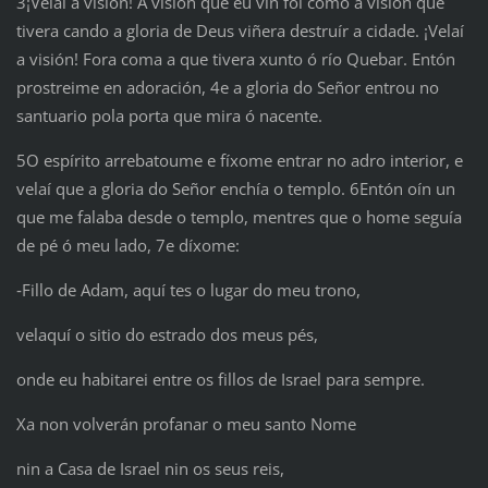
3¡Velaí a visión! A visión que eu vin foi como a visión que
tivera cando a gloria de Deus viñera destruír a cidade. ¡Velaí
a visión! Fora coma a que tivera xunto ó río Quebar. Entón
prostreime en adoración, 4e a gloria do Señor entrou no
santuario pola porta que mira ó nacente.
5O espírito arrebatoume e fíxome entrar no adro interior, e
velaí que a gloria do Señor enchía o templo. 6Entón oín un
que me falaba desde o templo, mentres que o home seguía
de pé ó meu lado, 7e díxome:
‑Fillo de Adam, aquí tes o lugar do meu trono,
velaquí o sitio do estrado dos meus pés,
onde eu habitarei entre os fillos de Israel para sempre.
Xa non volverán profanar o meu santo Nome
nin a Casa de Israel nin os seus reis,