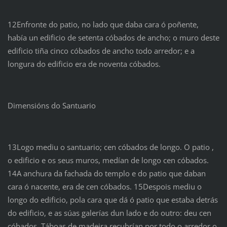
12Enfronte do patio, no lado que daba cara ó poñente,
había un edificio de setenta cóbados de ancho; o muro deste
edificio tiña cinco cóbados de ancho todo arredor; e a
longura do edificio era de noventa cóbados.
Dimensións do Santuario
13Logo mediu o santuario; cen cóbados de longo. O patio ,
o edificio e os seus muros, medían de longo cen cóbados.
14A anchura da fachada do templo e do patio que daban
cara ó nacente, era de cen cóbados. 15Despois mediu o
longo do edificio, pola cara que dá ó patio que estaba detrás
do edificio, e as súas galerías dun lado e do outro: deu cen
cóbados. Táboas de madeira recubrían por todo o arredor o