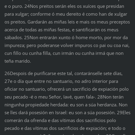
e o puro. 24Nos preitos serán eles os xuíces que presidan
para xulgar; conforme ó meu dereito é como han de xulgar
os preitos. Gardarán as miñas leis e mais os meus preceptos
acerca de todas as miñas festas, e santificarán os meus
sábados. 25Non entrarán xunto ó home morto, por mor da
impureza; pero poderanse volver impuros co pai ou coa nai,
cun fillo ou cunha filla, cun irmán ou cunha irmá que non
teña marido.
26Despois de purificarse este tal, contaránselle sete días,
27e o día que entre no santuario, no adro interior para
oficiar no santuario, ofrecerá un sacrificio de expiación polo
seu pecado ‑é o meu Señor, Iavé, quen fala‑. 28Non terán
ningunha propiedade herdada: eu son a súa herdanza. Non
se lles dará posesión en Israel: eu son a súa posesión. 29Eles
comerán da ofrenda e das vítimas dos sacrificios polo
pecado e das vítimas dos sacrificios de expiación; e todo o