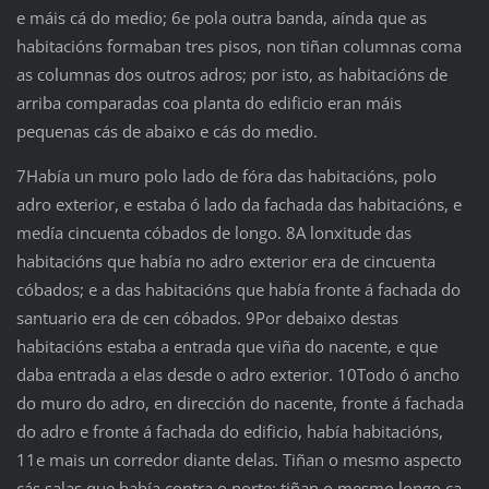
e máis cá do medio; 6e pola outra banda, aínda que as
habitacións formaban tres pisos, non tiñan columnas coma
as columnas dos outros adros; por isto, as habitacións de
arriba comparadas coa planta do edificio eran máis
pequenas cás de abaixo e cás do medio.
7Había un muro polo lado de fóra das habitacións, polo
adro exterior, e estaba ó lado da fachada das habitacións, e
medía cincuenta cóbados de longo. 8A lonxitude das
habitacións que había no adro exterior era de cincuenta
cóbados; e a das habitacións que había fronte á fachada do
santuario era de cen cóbados. 9Por debaixo destas
habitacións estaba a entrada que viña do nacente, e que
daba entrada a elas desde o adro exterior. 10Todo ó ancho
do muro do adro, en dirección do nacente, fronte á fachada
do adro e fronte á fachada do edificio, había habitacións,
11e mais un corredor diante delas. Tiñan o mesmo aspecto
cás salas que había contra o norte; tiñan o mesmo longo ca