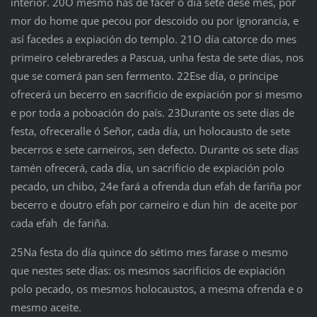
interior. 20O mesmo has de facer o día sete dese mes, por
mor do home que pecou por descoido ou por ignorancia, e
así facedes a expiación do templo. 21O día catorce do mes
primeiro celebraredes a Pascua, unha festa de sete días, nos
que se comerá pan sen fermento. 22Ese día, o príncipe
ofrecerá un becerro en sacrificio de expiación por si mesmo
e por toda a poboación do país. 23Durante os sete días de
festa, ofreceralle ó Señor, cada día, un holocausto de sete
becerros e sete carneiros, sen defecto. Durante os sete días
tamén ofrecerá, cada día, un sacrificio de expiación polo
pecado, un chibo, 24e fará a ofrenda dun efah de fariña por
becerro e doutro efah por carneiro e dun hin de aceite por
cada efah de fariña.
25Na festa do día quince do sétimo mes farase o mesmo
que nestes sete días: os mesmos sacrificios de expiación
polo pecado, os mesmos holocaustos, a mesma ofrenda e o
mesmo aceite.