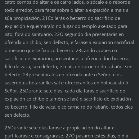
catro cornos do altar e os catro lados, o zócalo e o reborde
todo arredor, para facer sobre o altar a expiación e mais a
súa propiciación. 21Collerás o becerro do sacrificio de
expiación e queimaralo no lugar do templo axeitado para
isto, fóra do santuario. 22O segundo día presentarás en
ofrenda un chibo, sen defecto, e farase a expiación sacrificial
o mesmo que se fixo co becerro. 23Cando acabes co
sacrificio de expiación, presentarás a ofrenda dun becerro,
fillo de vaca, sen defecto, e mais un carneiro do rabaño, sen
defecto: 24presentaralos en ofrenda ante o Señor, e os
sacerdotes botaranlles sal e ofreceranllos en holocausto ó
Señor. 25Durante sete días, cada día farás o sacrificio de
expiación co chibo e tamén se fará o sacrificio de expiación
co becerro, fillo de vaca, e co carneiro do rabaño, todos eles
sen defecto.
26Durante sete días farase a propiciación do altar e
purificarase e consagrarase. 27O pasaren estes días, o día