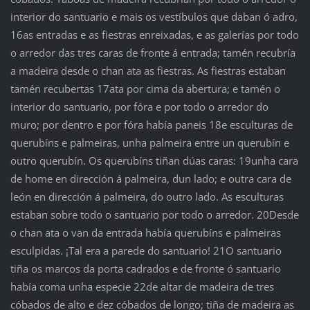
interior do santuario e mais os vestíbulos que daban ó adro,
16as entradas e as fiestras enreixadas, e as galerías por todo
o arredor das tres caras de fronte á entrada; tamén recubría
a madeira desde o chan ata as fiestras. As fiestras estaban
tamén recubertas 17ata por cima da abertura; e tamén o
interior do santuario, por fóra e por todo o arredor do
muro; por dentro e por fóra había paneis 18e esculturas de
querubíns e palmeiras, unha palmeira entre un querubín e
outro querubín. Os querubíns tiñan dúas caras: 19unha cara
de home en dirección á palmeira, dun lado; e outra cara de
león en dirección á palmeira, do outro lado. As esculturas
estaban sobre todo o santuario por todo o arredor. 20Desde
o chan ata o van da entrada había querubíns e palmeiras
esculpidas. ¡Tal era a parede do santuario! 21O santuario
tiña os marcos da porta cadrados e de fronte ó santuario
había coma unha especie 22de altar de madeira de tres
cóbados de alto e dez cóbados de longo; tiña de madeira as