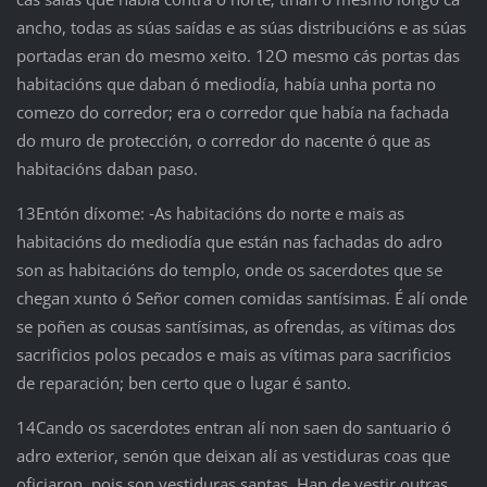
ancho, todas as súas saídas e as súas distribucións e as súas
portadas eran do mesmo xeito. 12O mesmo cás portas das
habitacións que daban ó mediodía, había unha porta no
comezo do corredor; era o corredor que había na fachada
do muro de protección, o corredor do nacente ó que as
habitacións daban paso.
13Entón díxome: ‑As habitacións do norte e mais as
habitacións do mediodía que están nas fachadas do adro
son as habitacións do templo, onde os sacerdotes que se
chegan xunto ó Señor comen comidas santísimas. É alí onde
se poñen as cousas santísimas, as ofrendas, as vítimas dos
sacrificios polos pecados e mais as vítimas para sacrificios
de reparación; ben certo que o lugar é santo.
14Cando os sacerdotes entran alí non saen do santuario ó
adro exterior, senón que deixan alí as vestiduras coas que
oficiaron, pois son vestiduras santas. Han de vestir outras