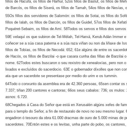
fillos de Hacufá, os fillos de Harhur, 52os fillos de Baslut, os fillos de Meh
de Barcós, os fillos de Siserá, os fillos de Tamah, 54os fillos de Nesías, os
55Os fillos dos servidores de Salomón: os fillos de Sotai, os fillos do Sofé
fillos de Ialah, os fillos de Darcón, os fillos de Guidel, 57os fillos de Xefatía
Poquéret-Sebaim, os fillos de Amí. 58Todos os servos e fillos dos servo
59E velaquí os que subiron de Tel-Mélah, Tel-Harxá, Kerub Adán Immer e
coñecer se a súa casa paterna e a súa raza viñan ou non da liñaxe de Isra
fillos de Tobías, os fillos de Necodá: 652; 61e algúns de entre os sacerdote
de Hacós, os fillos de Barzilai ‑o que casara cunha das fillas de Barzilai 
nome. 62Todos estes buscaron o seu rexistro de xenealoxías, pero non o 
lixados e excluídos do sacerdocio. 63E o gobernador díxolles que non c
ata que un sacerdote se presentase por medio do urim e os tummin.
64Todo o conxunto da asemblea era de 42.360 persoas, 65sen contar os 
7.337; tiñan 200 cantores e cantoras; 66os seus cabalos: 736; os mulos:
asnos: 6.720.
68Chegados á Casa do Señor que está en Xerusalén algúns xefes de famili
para o templo do Señor, a fin de restauralo de novo no seu mesmo lugar.
engadiron ó tesouro da obra 61.000 dracmas de ouro de 5.000 minas de pr
sacerdotes. 70Entón estes e os levitas, unha parte do pobo, os cantores, 