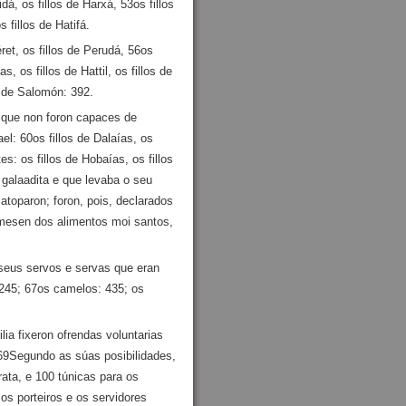
idá, os fillos de Harxá, 53os fillos
 fillos de Hatifá.
ret, os fillos de Perudá, 56os
s, os fillos de Hattil, os fillos de
s de Salomón: 392.
 que non foron capaces de
el: 60os fillos de Dalaías, os
s: os fillos de Hobaías, os fillos
o galaadita e que levaba o seu
atoparon; foron, pois, declarados
omesen dos alimentos moi santos,
seus servos e servas que eran
 245; 67os camelos: 435; os
a fixeron ofrendas voluntarias
 69Segundo as súas posibilidades,
ata, e 100 túnicas para os
os porteiros e os servidores