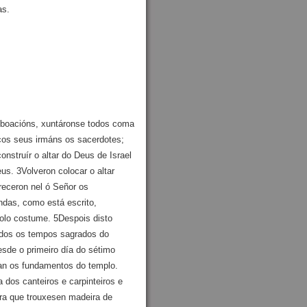
as.
oboacións, xuntáronse todos coma
cos seus irmáns os sacerdotes;
nstruír o altar do Deus de Israel
s. 3Volveron colocar o altar
receron nel ó Señor os
ndas, como está escrito,
polo costume. 5Despois disto
todos os tempos sagrados do
sde o primeiro día do sétimo
an os fundamentos do templo.
a dos canteiros e carpinteiros e
para que trouxesen madeira de