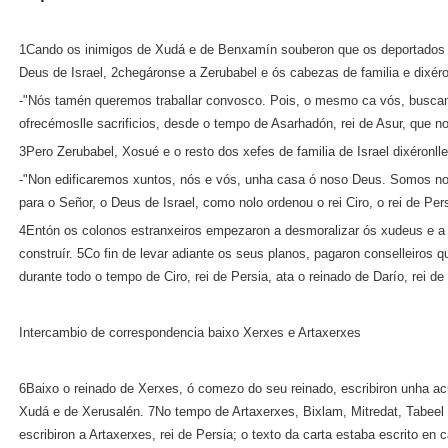
1Cando os inimigos de Xudá e de Benxamín souberon que os deportados e
Deus de Israel, 2chegáronse a Zerubabel e ós cabezas de familia e dixéro
‑"Nós tamén queremos traballar convosco. Pois, o mesmo ca vós, busca
ofrecémoslle sacrificios, desde o tempo de Asarhadón, rei de Asur, que nos
3Pero Zerubabel, Xosué e o resto dos xefes de familia de Israel dixéronlle
‑"Non edificaremos xuntos, nós e vós, unha casa ó noso Deus. Somos n
para o Señor, o Deus de Israel, como nolo ordenou o rei Ciro, o rei de Pers
4Entón os colonos estranxeiros empezaron a desmoralizar ós xudeus e a 
construír. 5Co fin de levar adiante os seus planos, pagaron conselleiros q
durante todo o tempo de Ciro, rei de Persia, ata o reinado de Darío, rei de
Intercambio de correspondencia baixo Xerxes e Artaxerxes
6Baixo o reinado de Xerxes, ó comezo do seu reinado, escribiron unha ac
Xudá e de Xerusalén. 7No tempo de Artaxerxes, Bixlam, Mitredat, Tabeel
escribiron a Artaxerxes, rei de Persia; o texto da carta estaba escrito en