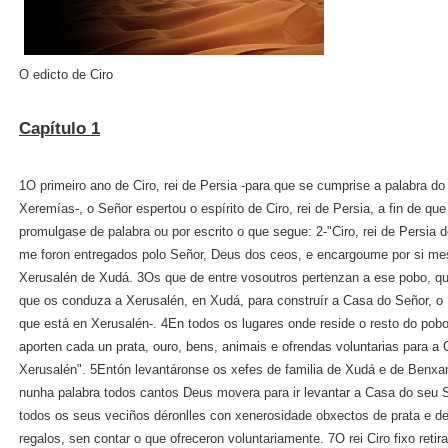
O edicto de Ciro
Capítulo 1
1O primeiro ano de Ciro, rei de Persia ‑para que se cumprise a palabra d
Xeremías‑, o Señor espertou o espírito de Ciro, rei de Persia, a fin de que
promulgase de palabra ou por escrito o que segue: 2‑"Ciro, rei de Persia d
me foron entregados polo Señor, Deus dos ceos, e encargoume por si mes
Xerusalén de Xudá. 3Os que de entre vosoutros pertenzan a ese pobo, q
que os conduza a Xerusalén, en Xudá, para construír a Casa do Señor, o 
que está en Xerusalén‑. 4En todos os lugares onde reside o resto do pob
aporten cada un prata, ouro, bens, animais e ofrendas voluntarias para 
Xerusalén". 5Entón levantáronse os xefes de familia de Xudá e de Benxam
nunha palabra todos cantos Deus movera para ir levantar a Casa do seu 
todos os seus veciños déronlles con xenerosidade obxectos de prata e de
regalos, sen contar o que ofreceron voluntariamente. 7O rei Ciro fixo ret