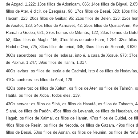
de Azgad, 1.222; 13os fillos de Adonicam, 666; 14os fillos de Bigvai, 2.05
fillos de Ater, é dicir, de Ezequías, 98; 17os fillos de Besai, 323; 18os fill
Haxum, 223; 20os fillos de Guibar, 95; 21os fillos de Belén, 123; 22os 
de Anatot, 128; 24os fillos de Azmávet, 42; 25os fillos de Quiriat-Arim, Kef
Ramah e Gueba, 621; 27os homes de Mikmás, 122; 28os homes de Betel e 
52; 30os fillos de Magbi, 156; 31os fillos do outro Elam, 1.254; 32os fillos
Hadid e Onó, 725; 34os fillos de Iericó, 345; 35os fillos de Senaah, 3.630.
36Os sacerdotes: os fillos de Iedaías, isto é, a casa de Xosué, 973; 37os 
de Paxhur, 1.247; 39os fillos de Harim, 1.017.
40Os levitas: os fillos de Iexúa e de Cadmiel, isto é os fillos de Hodavías
41Os cantores: os fillos de Asaf, 128.
42Os porteiros: os fillos de Xalum, os fillos de Ater, os fillos de Talmón, os
Hatitá, os fillos de Xobai, todos eles, 139.
43Os servos: os fillos de Sibá, os fillos de Hasufá, os fillos de Tabaoth, 4
Siahá, os fillos de Padón, 45os fillos de Levanah, os fillos de Hagabah, os 
Hagab, os fillos de Xalmai, os fillos de Hanán, 47os fillos de Guidel, os fi
48os fillos de Resín, os fillos de Necodá, os fillos de Gazam, 49os fillos 
fillos de Besai, 50os fillos de Asnah, os fillos de Neunim, os fillos de Ne