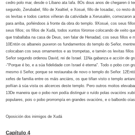
cedro polo mar, desde o Líbano ata Iafa. 8Os dous anos de chegaren ó t
segundo, Zerubabel, fillo de Xealtiel, e Xosué, fillo de Iosadac, co resto
os levitas e todos cantos viñeran da catividade a Xerusalén, comezaron a d
para arriba, poñéndoos á fronte da obra do templo. 9Xosué, cos seus fill
seus fillos; os fillos de Xudá, todos xuntos fóronse colocando de xeito que
que traballaba na casa de Deus, sen falar de Henadad, cos seus fillos e 
10Entón os albaneis puxeron os fundamentos do templo do Señor, mentre
colocaban cos seus ornamentos e as trompetas, e tamén os levitas fillos 
Señor segundo ordenou David, rei de Israel. 11Na gabanza e acción de gr
‑"Porque é bo, e a súa fidelidade con Israel é eterna". Todo o pobo con g
mesmo ó Señor, porque se restauraba de novo o templo do Señor. 12Entón
xefes de familia entre os máis anciáns, os que tiñan visto o templo antan
poñían á súa vista os alicerces deste templo. Pero outros moitos elevaba
13De maneira que o pobo non podía distinguir o ruído polas ovacións xubi
populares, pois o pobo prorrompía en grandes ovacións, e o balbordo oía
Oposición dos inimigos de Xudá
Capítulo 4