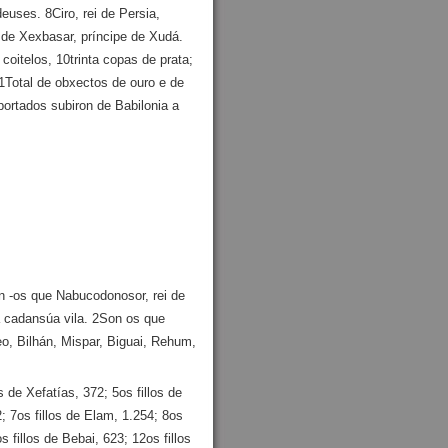
uses. 8Ciro, rei de Persia,
e de Xexbasar, príncipe de Xudá.
coitelos, 10trinta copas de prata;
1Total de obxectos de ouro e de
portados subiron de Babilonia a
ón ‑os que Nabucodonosor, rei de
 a cadansúa vila. 2Son os que
, Bilhán, Mispar, Biguai, Rehum,
 de Xefatías, 372; 5os fillos de
2; 7os fillos de Elam, 1.254; 8os
s fillos de Bebai, 623; 12os fillos