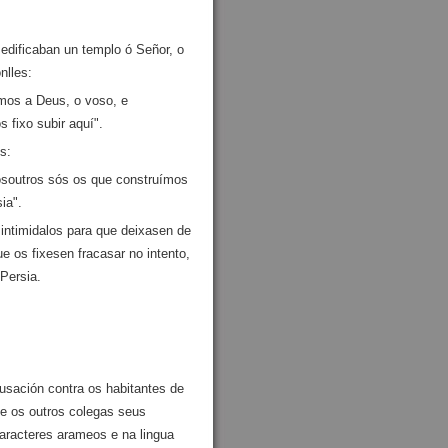
dificaban un templo ó Señor, o
nlles:
mos a Deus, o voso, e
 fixo subir aquí".
s:
osoutros sós os que construímos
ia".
intimidalos para que deixasen de
ue os fixesen fracasar no intento,
 Persia.
usación contra os habitantes de
 e os outros colegas seus
 caracteres arameos e na lingua