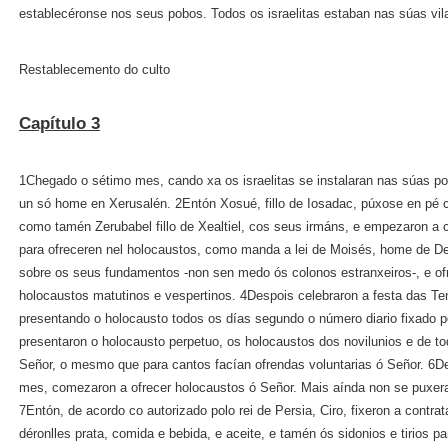
establecéronse nos seus pobos. Todos os israelitas estaban nas súas vil
Restablecemento do culto
Capítulo 3
1Chegado o sétimo mes, cando xa os israelitas se instalaran nas súas p
un só home en Xerusalén. 2Entón Xosué, fillo de Iosadac, púxose en pé 
como tamén Zerubabel fillo de Xealtiel, cos seus irmáns, e empezaron a co
para ofreceren nel holocaustos, como manda a lei de Moisés, home de Deu
sobre os seus fundamentos ‑non sen medo ós colonos estranxeiros‑, e of
holocaustos matutinos e vespertinos. 4Despois celebraron a festa das Te
presentando o holocausto todos os días segundo o número diario fixado 
presentaron o holocausto perpetuo, os holocaustos dos novilunios e de 
Señor, o mesmo que para cantos facían ofrendas voluntarias ó Señor. 6De
mes, comezaron a ofrecer holocaustos ó Señor. Mais aínda non se puxer
7Entón, de acordo co autorizado polo rei de Persia, Ciro, fixeron a contrat
déronlles prata, comida e bebida, e aceite, e tamén ós sidonios e tirios 