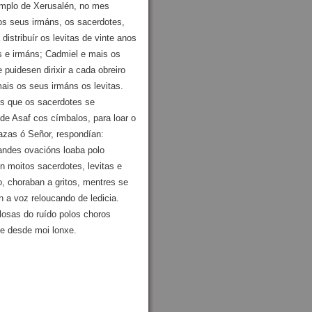
emplo de Xerusalén, no mes
 dos seus irmáns, os sacerdotes,
istribuír os levitas de vinte anos
os e irmáns; Cadmiel e mais os
 puidesen dirixir a cada obreiro
mais os seus irmáns os levitas.
s que os sacerdotes se
de Asaf cos címbalos, para loar o
azas ó Señor, respondían:
randes ovacións loaba polo
 moitos sacerdotes, levitas e
o, choraban a gritos, mentres se
n a voz reloucando de ledicia.
losas do ruído polos choros
se desde moi lonxe.