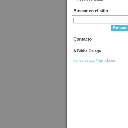
Buscar en el sitio
Contacto
A Biblia Galega
xanostes
aqui@gma
il.com