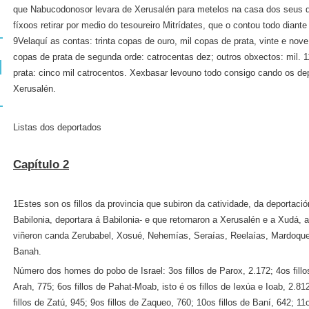
que Nabucodonosor levara de Xerusalén para metelos na casa dos seus de
fíxoos retirar por medio do tesoureiro Mitrídates, que o contou todo diant
9Velaquí as contas: trinta copas de ouro, mil copas de prata, vinte e nove 
copas de prata de segunda orde: catrocentas dez; outros obxectos: mil. 1
prata: cinco mil catrocentos. Xexbasar levouno todo consigo cando os de
Xerusalén.
Listas dos deportados
Capítulo 2
1Estes son os fillos da provincia que subiron da catividade, da deportaci
Babilonia, deportara á Babilonia‑ e que retornaron a Xerusalén e a Xudá,
viñeron canda Zerubabel, Xosué, Nehemías, Seraías, Reelaías, Mardoqueo
Banah.
Número dos homes do pobo de Israel: 3os fillos de Parox, 2.172; 4os fillos
Arah, 775; 6os fillos de Pahat-Moab, isto é os fillos de Iexúa e Ioab, 2.81
fillos de Zatú, 945; 9os fillos de Zaqueo, 760; 10os fillos de Baní, 642; 11o