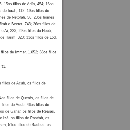
6; 15os fillos de Adín, 454; 16os
os de Iorah, 112; 19os fillos de
homes de Netofah, 56; 23os homes
irah e Beerot, 743; 26os fillos de
Ai, 223; 29os fillos de Nebó,
 de Harim, 320; 33os fillos de Lod,
fillos de Immer, 1.052; 38os fillos
, 74.
 fillos de Acub, os fillos de
4os fillos de Querós, os fillos de
fillos de Acub, 46os fillos de
llos de Gahar, os fillos de Reaías,
de Izá, os fillos de Paséah, os
fusim, 51os fillos de Bacbuc, os