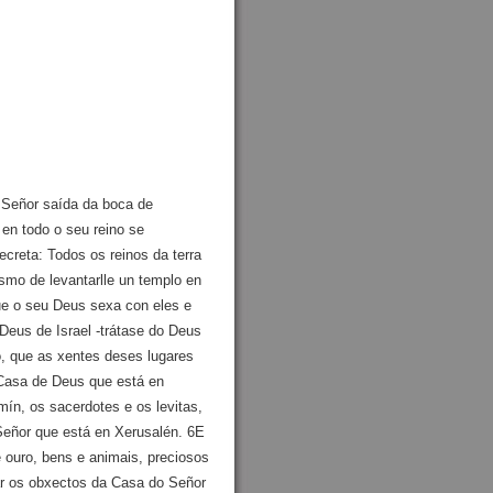
o Señor saída da boca de
 en todo o seu reino se
ecreta: Todos os reinos da terra
mo de levantarlle un templo en
ue o seu Deus sexa con eles e
Deus de Israel ‑trátase do Deus
o, que as xentes deses lugares
a Casa de Deus que está en
ín, os sacerdotes e os levitas,
Señor que está en Xerusalén. 6E
 ouro, bens e animais, preciosos
irar os obxectos da Casa do Señor