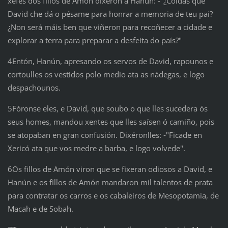
xefes dos fillos de Amón dixeron a Hanún: ‑"¿Coidas que
David che dá o pésame para honrar a memoria de teu pai?
¿Non será máis ben que viñeron para recoñecer a cidade e
explorar a terra para preparar a desfeita do país?"
4Entón, Hanún, apresando os servos de David, rapounos e
cortoulles os vestidos polo medio ata as nádegas, e logo
despachounos.
5Fóronse eles, e David, que soubo o que lles sucedera ós
seus homes, mandou xentes que lles saísen ó camiño, pois
se atopaban en gran confusión. Dixéronlles: ‑"Ficade en
Xericó ata que vos medre a barba, e logo volvede".
6Os fillos de Amón viron que se fixeran odiosos a David, e
Hanún e os fillos de Amón mandaron mil talentos de prata
para contratar os carros e os cabaleiros de Mesopotamia, de
Macah e de Sobah.