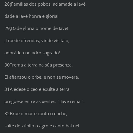
28¡Familias dos pobos, aclamade a Iavé,
dade a Iavé honra e gloria!
29¡Dade gloria ó nome de Iavé!
¡Traede ofrendas, vinde visitalo,
adorádeo no adro sagrado!
30Trema a terra na súa presenza.
El afianzou o orbe, e non se moverá.
31Alédese o ceo e exulte a terra,
pregóese entre as xentes: "¡Iavé reina!".
32Brúe o mar e canto o enche,
salte de xúbilo o agro e canto hai nel.