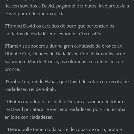
ficasen suxeitos a David, pagándolle tributos. Iavé protexía a
David por onde queira que ía.
7Tomou David os escudos de ouro que pertencían ós
soldados de Hadadézer e levounos a Xerusalén.
8Tamén se apoderou dunha gran cantidade de bronce en
Tibhat e Cun, cidades de Hadadézer. Con el fixo máis tarde
Salomón o Mar de Bronce, as columnas e os utensilios de
bronce.
9Soubo Tou, rei de Habat, que David derrotara o exército de
Hadadézer, rei de Sobah.
10Entón mandoulle o seu fillo Doram a saudar e felicitar o
rei David por atacar e vencer a Hadadézer, pois Tou estaba
en loita con Hadadézer.
11Mandoulle tamén toda sorte de copas de ouro, prata e