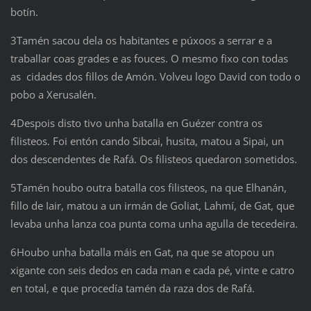
botín.
3Tamén sacou dela os habitantes e púxoos a serrar e a
traballar coas grades e as fouces. O mesmo fixo con todas
as cidades dos fillos de Amón. Volveu logo David con todo o
pobo a Xerusalén.
4Despois disto tivo unha batalla en Guézer contra os
filisteos. Foi entón cando Sibcai, husita, matou a Sipai, un
dos descendentes de Rafá. Os filisteos quedaron sometidos.
5Tamén houbo outra batalla cos filisteos, na que Elhanán,
fillo de Iair, matou a un irmán de Goliat, Lahmí, de Gat, que
levaba unha lanza coa punta coma unha agulla de tecedeira.
6Houbo unha batalla máis en Gat, na que se atopou un
xigante con seis dedos en cada man e cada pé, vinte e catro
en total, e que procedía tamén da raza dos de Rafá.