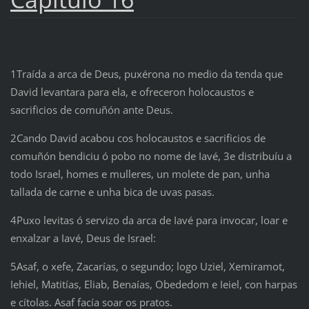
1Traída a arca de Deus, puxérona no medio da tenda que
David levantara para ela, e ofreceron holocaustos e
sacrificios de comuñón ante Deus.
2Cando David acabou cos holocaustos e sacrificios de
comuñón bendiciu ó pobo no nome de Iavé, 3e distribuíu a
todo Israel, homes e mulleres, un molete de pan, unha
tallada de carne e unha bica de uvas pasas.
4Puxo levitas ó servizo da arca de Iavé para invocar, loar e
enxalzar a Iavé, Deus de Israel:
5Asaf, o xefe, Zacarías, o segundo; logo Uziel, Xemiramot,
Iehiel, Matitías, Eliab, Benaías, Obededom e Ieiel, con harpas
e cítolas. Asaf facía soar os pratos.