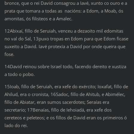
bronce, que o rei David consagrou a Iavé, xunto co ouro e a
prata que tomara a todas as nacións: a Edom, a Moab, ós
amonitas, ós filisteos e a Amalec.
12Abixaí, fillo de Seruiah, venceu a dezaoito mil edomitas
no val do Sal, 13puxo tropas en Edom para que Edom ficase
suxeito a David. Iavé protexía a David por onde queira que
fose.
14David reinou sobre Israel todo, facendo dereito e xustiza
a todo o pobo.
15Ioab, fillo de Seruiah, era xefe do exército; Ioxafat, fillo de
Ahilud, era o cronista, 16Sadoc, fillo de Ahitub, e Abimélec,
fillo de Abiatar, eran sumos sacerdotes; Seraías era
secretario; 17Benaías, fillo de Iehoiadá, era xefe dos
cereteos e peleteos; e os fillos de David eran os primeiros ó
lado do rei.