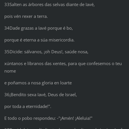
33Salten as árbores das selvas diante de Iavé,
pois vén rexer a terra.
34Dade grazas a Iavé porque é bo,
porque é eterna a súa misericordia.
35Dicide: sálvanos, ¡oh Deus!, saúde nosa,
xúntanos e líbranos das xentes, para que confesemos o teu
nome
e poñamos a nosa gloria en loarte
36¡Bendito sexa Iavé, Deus de Israel,
por toda a eternidade!".
E todo o pobo respondeu: ‑"¡Amén! ¡Aleluia!"