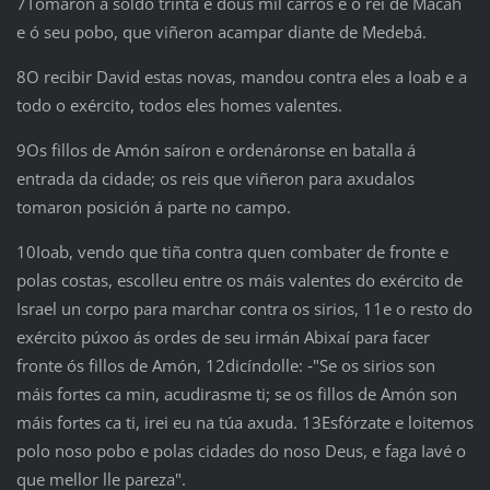
7Tomaron a soldo trinta e dous mil carros e ó rei de Macah
e ó seu pobo, que viñeron acampar diante de Medebá.
8O recibir David estas novas, mandou contra eles a Ioab e a
todo o exército, todos eles homes valentes.
9Os fillos de Amón saíron e ordenáronse en batalla á
entrada da cidade; os reis que viñeron para axudalos
tomaron posición á parte no campo.
10Ioab, vendo que tiña contra quen combater de fronte e
polas costas, escolleu entre os máis valentes do exército de
Israel un corpo para marchar contra os sirios, 11e o resto do
exército púxoo ás ordes de seu irmán Abixaí para facer
fronte ós fillos de Amón, 12dicíndolle: ‑"Se os sirios son
máis fortes ca min, acudirasme ti; se os fillos de Amón son
máis fortes ca ti, irei eu na túa axuda. 13Esfórzate e loitemos
polo noso pobo e polas cidades do noso Deus, e faga Iavé o
que mellor lle pareza".