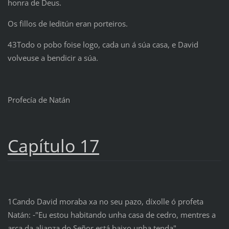
honra de Deus.
Os fillos de Ieditún eran porteiros.
43Todo o pobo foise logo, cada un á súa casa, e David
volveuse a bendicir a súa.
Profecía de Natán
Capítulo 17
1Cando David moraba xa no seu pazo, díxolle ó profeta
Natán: ‑"Eu estou habitando unha casa de cedro, mentres a
arca da alianza do Señor está baixo unha tenda".