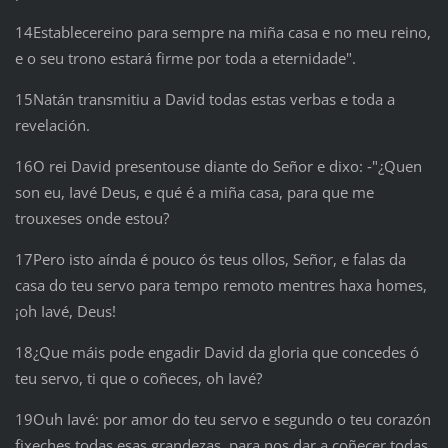
14Establecereino para sempre na miña casa e no meu reino,
e o seu trono estará firme por toda a eternidade".
15Natán transmitiu a David todas estas verbas e toda a
revelación.
16O rei David presentouse diante do Señor e dixo: ‑"¿Quen
son eu, Iavé Deus, e qué é a miña casa, para que me
trouxeses onde estou?
17Pero isto aínda é pouco ós teus ollos, Señor, e falas da
casa do teu servo para tempo remoto mentres haxa homes,
¡oh Iavé, Deus!
18¿Que máis pode engadir David da gloria que concedes ó
teu servo, ti que o coñeces, oh Iavé?
19Ouh Iavé: por amor do teu servo e segundo o teu corazón
fixeches todas esas grandezas, para nos dar a coñecer todas