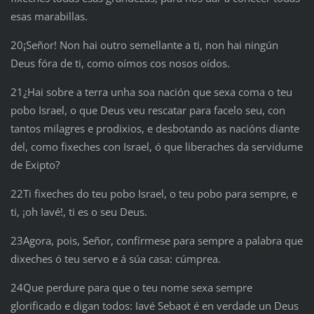
esas marabillas.
20¡Señor! Non hai outro semellante a ti, non hai ningún
Deus fóra de ti, como oímos cos nosos oídos.
21¿Hai sobre a terra unha soa nación que sexa coma o teu
pobo Israel, o que Deus veu rescatar para facelo seu, con
tantos milagres e prodixios, e desbotando as nacións diante
del, como fixeches con Israel, ó que liberaches da servidume
de Exipto?
22Ti fixeches do teu pobo Israel, o teu pobo para sempre, e
ti, ¡oh Iavé!, ti es o seu Deus.
23Agora, pois, Señor, confírmese para sempre a palabra que
dixeches ó teu servo e á súa casa: cúmprea.
24Que perdure para que o teu nome sexa sempre
glorificado e digan todos: Iavé Sebaot é en verdade un Deus