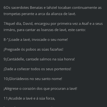
6Os sacerdotes Benaías e Iahziel tocaban continuamente as
trompetas perante a arca da alianza de Iavé.
7Aquel día, David, encargou por primeira vez a Asaf e a seus
irmáns, para cantar as loanzas de Iavé, este canto:
8‑"¡Loade a Iavé, invocade o seu nome!
¡Pregoade ós pobos as súas fazañas!
9¡Cantádelle, cantade salmos na súa honra!
¡Dade a coñecer todos os seus portentos!
10¡Gloriádevos no seu santo nome!
¡Alégrese o corazón dos que procuran a Iavé!
11¡Acudide a Iavé e á súa forza,