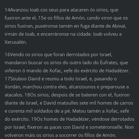
14Avanzou Ioab cos seus para atacaren ós sirios, que
fuxiron ante el, 15e os fillos de Amón, cando viron que os
sirios fuxiran, puxéronse tamén en fuga diante de Abixaí,
irmán de Ioab, e encerráronse na cidade. Ioab volveu a
Xerusalén.
16Vendo os sirios que foran derrotados por Israel,
mandaron buscar os sirios do outro lado do Éufrates, que
viñeron ó mando de Xofac, xefe do exército de Hadadézer.
17Sóuboo David e reuniu a todo Israel, e, pasando o
Xordán, marchou contra eles, alcanzounos e preparouse a
atacalos. 18Os sirios, despois de se bateren con el, fuxiron
diante de Israel, e David matoulles sete mil homes de carros
e corenta mil soldados de a pé. Matou tamén a Xofac, xefe
do exército. 19Os homes de Hadadézer, véndose derrotados
por Israel, fixeron as paces con David e sometéronselle. Non
volveron máis os sirios a socorrer ós fillos de Amón.