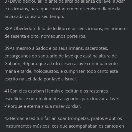
37David deixou alí, diante da arca da alianza de Iavé, a Asaf
e os irmáns, para que constantemente servisen diante da
arca cada cousa ó seu tempo.
38A Obededom fillo de Ieditún e os seus irmáns, en número
de sesenta e oito, nomeounos porteiros.
39Asimesmo a Sadoc e ós seus irmáns, sacerdotes,
encargounos do santuario de Iavé que está na altura de
Gabaón, 40para que alí ofrecesen a Iavé continuamente,
mañá e tarde, holocaustos, e cumprisen todo canto está
escrito na Lei dada por Iavé a Israel.
41Con eles estaban Hemán e Ieditún e os restantes
escollidos e nominalmente asignados para louvar a Iavé:
‑"Porque é eterna a súa misericordia".
42Hemán e Ieditún facían soar trompetas, pratos e outros
instrumentos músicos, cos que acompañaban os cantos en