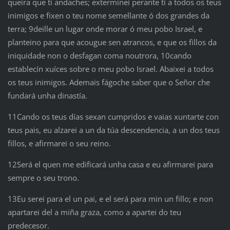
queira que ti andaches; exterminei perante ti a todos os teus
inimigos e fixen o teu nome semellante ó dos grandes da
terra; 9deille un lugar onde morar ó meu pobo Israel, e
planteino para que acougue sen atrancos, e que os fillos da
iniquidade non o desfagan coma noutrora, 10cando
establecín xuíces sobre o meu pobo Israel. Abaixei a todos
os teus inimigos. Ademais fágoche saber que o Señor che
fundará unha dinastía.
11Cando os teus días sexan cumpridos e vaias xuntarte con
teus pais, eu alzarei a un da túa descendencia, a un dos teus
fillos, e afirmarei o seu reino.
12Será el quen me edificará unha casa e eu afirmarei para
sempre o seu trono.
13Eu serei para el un pai, e el será para min un fillo; e non
apartarei del a miña graza, como a apartei do teu
predecesor.