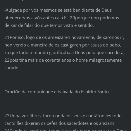
‑Xulgade por vós mesmos se está ben diante de Deus
obedecervos a vós antes ca a El, 20porque non podemos
deixar de falar do que temos visto e sentido.
21Por iso, logo de os ameazaren novamente, deixáronos ir,
non vendo a maneira de os castigaren por causa do pobo,
xa que todo o mundo glorificaba a Deus polo que sucedera,
22pois tiña máis de corenta anos o home milagrosamente
curado.
Oración da comunidade e baixada do Espírito Santo
23Unha vez libres, foron onda os seus e contáronlles todo
canto lles dixeran os xefes dos sacerdotes e os anciáns.
24Cando tal sentiron, todos á vez elevaron a voz cara a Deus