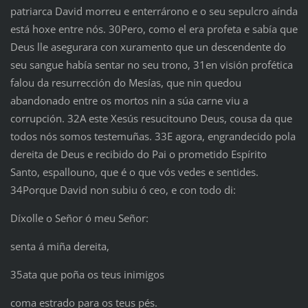
patriarca David morreu e enterrárono e o seu sepulcro aínda
está hoxe entre nós. 30Pero, como el era profeta e sabía que
Deus lle asegurara con xuramento que un descendente do
seu sangue había sentar no seu trono, 31en visión profética
falou da resurrección do Mesías, que nin quedou
abandonado entre os mortos nin a súa carne viu a
corrupción. 32A este Xesús resucitouno Deus, cousa da que
todos nós somos testemuñas. 33E agora, engrandecido pola
dereita de Deus e recibido do Pai o prometido Espírito
Santo, espallouno, que é o que vós vedes e sentides.
34Porque David non subiu ó ceo, e con todo di:
Díxolle o Señor ó meu Señor:
senta á miña dereita,
35ata que poña os teus inimigos
coma estrado para os teus pés.