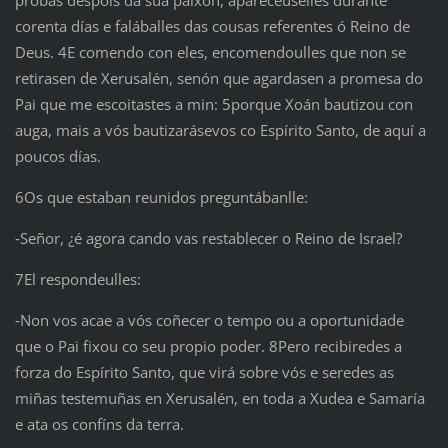
probas despois da súa paixón, aparecéuselles durante
corenta días e faláballes das cousas referentes ó Reino de
Deus. 4E comendo con eles, encomendoulles que non se
retirasen de Xerusalén, senón que agardasen a promesa do
Pai que me escoitastes a min: 5porque Xoán bautizou con
auga, mais a vós bautizarásevos co Espírito Santo, de aquí a
poucos días.
6Os que estaban reunidos preguntábanlle:
‑Señor, ¿é agora cando vas restablecer o Reino de Israel?
7El respondeulles:
‑Non vos acae a vós coñecer o tempo ou a oportunidade
que o Pai fixou co seu propio poder. 8Pero recibiredes a
forza do Espírito Santo, que virá sobre vós e seredes as
miñas testemuñas en Xerusalén, en toda a Xudea e Samaría
e ata os confíns da terra.