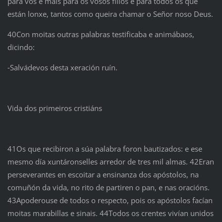
para vós e mais para os vosos fillos e para todos os que
están lonxe, tantos como queira chamar o Señor noso Deus.
40Con moitas outras palabras testificaba e animábaos,
dicindo:
‑Salvádevos desta xeración ruín.
Vida dos primeiros cristiáns
41Os que recibiron a súa palabra foron bautizados: e ese
mesmo día xuntáronselles arredor de tres mil almas. 42Eran
perseverantes en escoitar a ensinanza dos apóstolos, na
comuñón da vida, no rito de partiren o pan, e nas oracións.
43Apoderouse de todos o respecto, pois os apóstolos facían
moitas marabillas e sinais. 44Todos os crentes vivían unidos