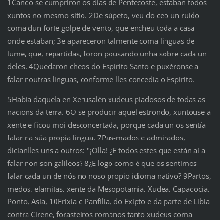
1Cando se cumpriron os días de Pentecoste, estaban todos
xuntos no mesmo sitio. 2De súpeto, veu do ceo un ruído
coma dun forte golpe de vento, que encheu toda a casa
onde estaban; 3e apareceron talmente coma linguas de
lume, que, repartidas, foron pousando unha sobre cada un
deles. 4Quedaron cheos do Espírito Santo e puxéronse a
falar noutras linguas, conforme lles concedía o Espírito.
5Había daquela en Xerusalén xudeus piadosos de todas as
nacións da terra. 6O se producir aquel estrondo, xuntouse a
xente e ficou moi desconcertada, porque cada un os sentía
falar na súa propia lingua. 7Pas-mados e admirados,
dicíanlles uns a outros: "¡Olla! ¿E todos estes que están aí a
falar non son galileos? 8¿E logo como é que os sentimos
falar cada un de nós no noso propio idioma nativo? 9Partos,
medos, elamitas, xente da Mesopotamia, Xudea, Capadocia,
Ponto, Asia, 10Frixia e Panfilia, do Exipto e da parte de Libia
contra Cirene, forasteiros romanos tanto xudeus coma