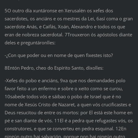
5O outro día xuntáronse en Xerusalén os xefes dos
sacerdotes, os anciáns e os mestres da Lei, 6así coma o gran
sacerdote Anás, e Caifás, Xoán, Alexandro e todos os que
eran de nobreza sacerdotal. 7Trouxeron ós apóstolos diante
deles e preguntáronlles:
‑¿Con que poder ou en nome de quen fixestes isto?
8Entón Pedro, cheo do Espírito Santo, díxolles:
‑Xefes do pobo e anciáns, 9xa que nos demandades polo
favor feito a un enfermo e sobre o xeito como se curou,
10sabede todos vós e sáibao o pobo de Israel que é no
nome de Xesús Cristo de Nazaret, a quen vós crucificastes e
Deus resucitou de entre os mortos: por El está este home en
pé e san diante de vós. 11El é a pedra que refugastes vós, os
construtores, e que se converteu en pedra esquinal. 12En
ningún outro hai salvación, porque non hai ningún outro