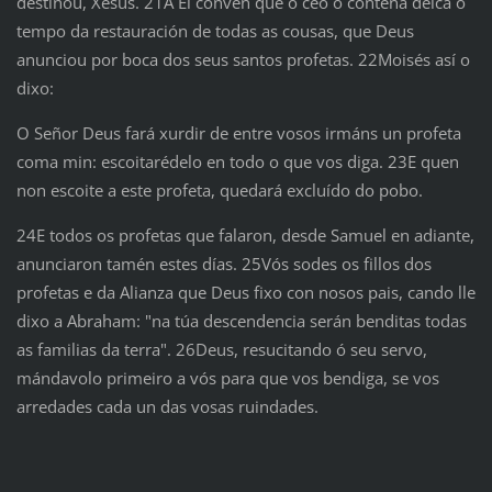
destinou, Xesús. 21A El convén que o ceo o conteña deica o
tempo da restauración de todas as cousas, que Deus
anunciou por boca dos seus santos profetas. 22Moisés así o
dixo:
O Señor Deus fará xurdir de entre vosos irmáns un profeta
coma min: escoitarédelo en todo o que vos diga. 23E quen
non escoite a este profeta, quedará excluído do pobo.
24E todos os profetas que falaron, desde Samuel en adiante,
anunciaron tamén estes días. 25Vós sodes os fillos dos
profetas e da Alianza que Deus fixo con nosos pais, cando lle
dixo a Abraham: "na túa descendencia serán benditas todas
as familias da terra". 26Deus, resucitando ó seu servo,
mándavolo primeiro a vós para que vos bendiga, se vos
arredades cada un das vosas ruindades.