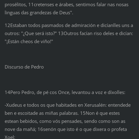
prosélitos, 11cretenses e árabes, sentimos falar nas nosas
linguas das grandezas de Deus".
12Estaban todos pasmados de admiración e dicíanlles uns a
outros: "¿Que será isto?" 13Outros facían riso deles e dicían:
"¡Están cheos de viño!"
Discurso de Pedro
14Pero Pedro, de pé cos Once, levantou a voz e díxolles:
‑Xudeus e todos os que habitades en Xerusalén: entendede
ben e escoitade as miñas palabras. 15Non é que estes
estean bebidos, como vós pensades, sendo como son as
nove da mañá; 16senón que isto é o que dixera o profeta
Xoel: