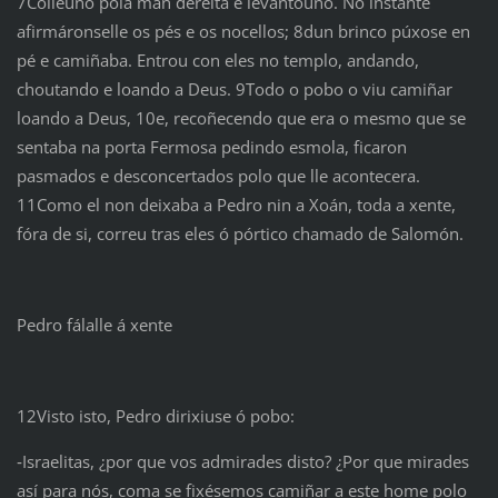
7Colleuno pola man dereita e levantouno. No instante
afirmáronselle os pés e os nocellos; 8dun brinco púxose en
pé e camiñaba. Entrou con eles no templo, andando,
choutando e loando a Deus. 9Todo o pobo o viu camiñar
loando a Deus, 10e, recoñecendo que era o mesmo que se
sentaba na porta Fermosa pedindo esmola, ficaron
pasmados e desconcertados polo que lle acontecera.
11Como el non deixaba a Pedro nin a Xoán, toda a xente,
fóra de si, correu tras eles ó pórtico chamado de Salomón.
Pedro fálalle á xente
12Visto isto, Pedro dirixiuse ó pobo:
‑Israelitas, ¿por que vos admirades disto? ¿Por que mirades
así para nós, coma se fixésemos camiñar a este home polo