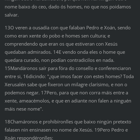
nome baixo do ceo, dado ós homes, no que nos poidamos
salvar.
13O veren a ousadía con que falaban Pedro e Xoán, sendo
como eran xente do pobo e homes sen cultura; e
comprendendo que eran os que estiveran con Xesús
quedaban admirados. 14E vendo onda eles o home que
quedara curado, non podían contradicilos en nada.
15Mandáronos saír para fóra do consello e conferenciaron
entre si, 16dicindo: "¿que imos facer con estes homes? Toda
Xerusalén sabe que fixeron un milagre clarísimo, e non o
podemos negar. 17Pero, para que non corra máis entre a
xente, ameacémolos, e que en adiante non falen a ninguén
máis nese nome".
18Chamáronos e prohibíronlles que baixo ningún pretexto
falasen nin ensinasen no nome de Xesús. 19Pero Pedro e
Xoán respondéronlles: