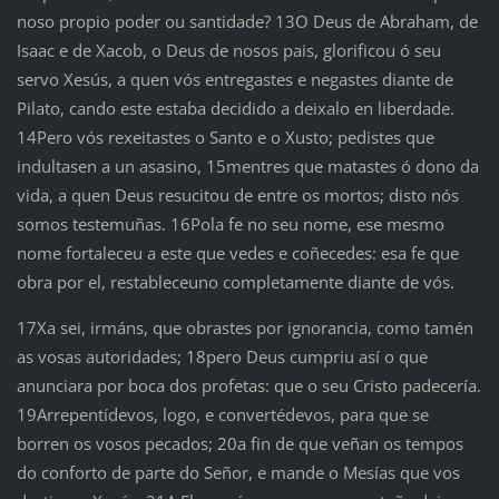
noso propio poder ou santidade? 13O Deus de Abraham, de
Isaac e de Xacob, o Deus de nosos pais, glorificou ó seu
servo Xesús, a quen vós entregastes e negastes diante de
Pilato, cando este estaba decidido a deixalo en liberdade.
14Pero vós rexeitastes o Santo e o Xusto; pedistes que
indultasen a un asasino, 15mentres que matastes ó dono da
vida, a quen Deus resucitou de entre os mortos; disto nós
somos testemuñas. 16Pola fe no seu nome, ese mesmo
nome fortaleceu a este que vedes e coñecedes: esa fe que
obra por el, restableceuno completamente diante de vós.
17Xa sei, irmáns, que obrastes por ignorancia, como tamén
as vosas autoridades; 18pero Deus cumpriu así o que
anunciara por boca dos profetas: que o seu Cristo padecería.
19Arrepentídevos, logo, e convertédevos, para que se
borren os vosos pecados; 20a fin de que veñan os tempos
do conforto de parte do Señor, e mande o Mesías que vos