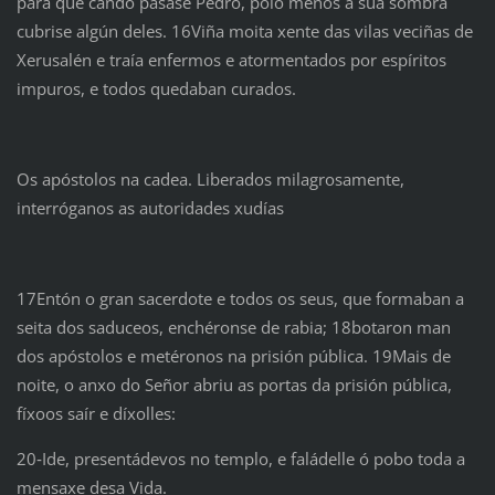
para que cando pasase Pedro, polo menos a súa sombra
cubrise algún deles. 16Viña moita xente das vilas veciñas de
Xerusalén e traía enfermos e atormentados por espíritos
impuros, e todos quedaban curados.
Os apóstolos na cadea. Liberados milagrosamente,
interróganos as autoridades xudías
17Entón o gran sacerdote e todos os seus, que formaban a
seita dos saduceos, enchéronse de rabia; 18botaron man
dos apóstolos e metéronos na prisión pública. 19Mais de
noite, o anxo do Señor abriu as portas da prisión pública,
fíxoos saír e díxolles:
20‑Ide, presentádevos no templo, e faládelle ó pobo toda a
mensaxe desa Vida.