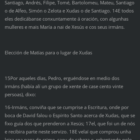
Santiago, Andrés, Filipe, Tomé, Bartolomeu, Mateu, Santiago
o de Alfeo, Simón o Zelota e Xudas o de Santiago. 14E todos
eles dedicábanse conxuntamente á oración, con algunhas
mulleres e mais María a nai de Xesús e cos seus irmáns.
Elección de Matías para o lugar de Xudas
15Por aqueles días, Pedro, erguéndose en medio dos
irmáns (había alí un grupo de xente de case cento vinte
persoas), dixo:
16‑Irmáns, conviña que se cumprise a Escritura, onde por
boca de David falou o Espírito Santo acerca de Xudas, que se
fixo guía dos que prenderon a Xesús; 17el, que foi un de nós
e recibira parte neste servizo. 18E velaí que comprou unha
leira coa paga do crime, caeu de cabeza e, rebentando polo