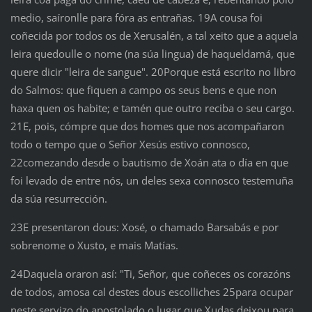
medio, saíronlle para fóra as entrañas. 19A cousa foi
coñecida por todos os de Xerusalén, a tal xeito que a aquela
leira quedoulle o nome (na súa lingua) de haqueldamá, que
quere dicir "leira de sangue". 20Porque está escrito no libro
do Salmos: que fiquen a campo os seus bens e que non
haxa quen os habite; e tamén que outro reciba o seu cargo.
21E, pois, cómpre que dos homes que nos acompañaron
todo o tempo que o Señor Xesús estivo connosco,
22comezando desde o bautismo de Xoán ata o día en que
foi levado de entre nós, un deles sexa connosco testemuña
da súa resurrección.
23E presentaron dous: Xosé, o chamado Barsabás e por
sobrenome o Xusto, e mais Matías.
24Daquela oraron así: "Ti, Señor, que coñeces os corazóns
de todos, amosa cal destes dous escolliches 25para ocupar
neste servizo do apostolado o lugar que Xudas deixou para