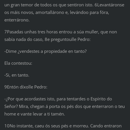
un gran temor de todos os que sentiron isto. 6Levantáronse
os máis novos, amortallárono e, levándoo para fóra,
enterrárono.
7Pasadas unhas tres horas entrou a súa muller, que non
sabía nada do caso, 8e preguntoulle Pedro:
‑Dime ¿vendestes a propiedade en tanto?
Ela contestou:
‑Si, en tanto.
9Entón díxolle Pedro:
‑¿Por que acordastes isto, para tentardes o Espírito do
Señor? Mira, chegan á porta os pés dos que enterraron o teu
home e vante levar a ti tamén.
10No instante, caeu ós seus pés e morreu. Cando entraron