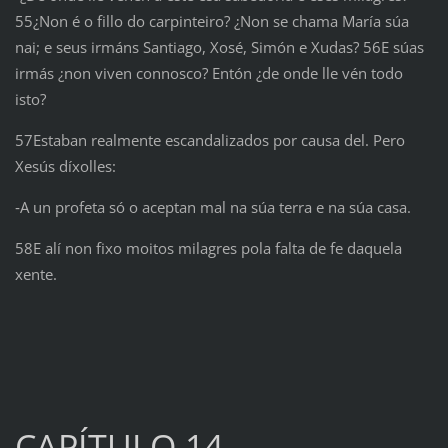
55¿Non é o fillo do carpinteiro? ¿Non se chama María súa
nai; e seus irmáns Santiago, Xosé, Simón e Xudas? 56E súas
irmás ¿non viven connosco? Entón ¿de onde lle vén todo
isto?
57Estaban realmente escandalizados por causa del. Pero
Xesús díxolles:
‑A un profeta só o aceptan mal na súa terra e na súa casa.
58E alí non fixo moitos milagres pola falta de fe daquela
xente.
CAPÍTULO 14