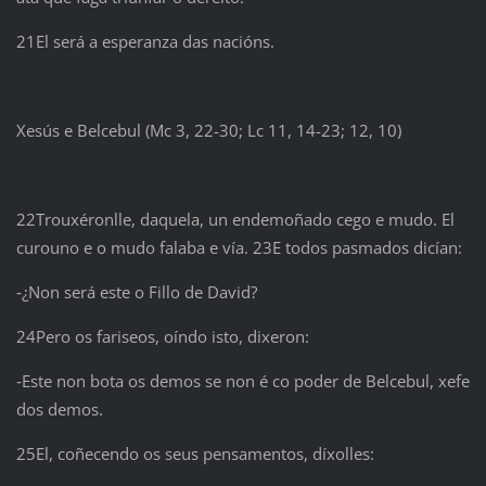
21El será a esperanza das nacións.
Xesús e Belcebul (Mc 3, 22-30; Lc 11, 14-23; 12, 10)
22Trouxéronlle, daquela, un endemoñado cego e mudo. El
curouno e o mudo falaba e vía. 23E todos pasmados dicían:
‑¿Non será este o Fillo de David?
24Pero os fariseos, oíndo isto, dixeron:
‑Este non bota os demos se non é co poder de Belcebul, xefe
dos demos.
25El, coñecendo os seus pensamentos, díxolles: