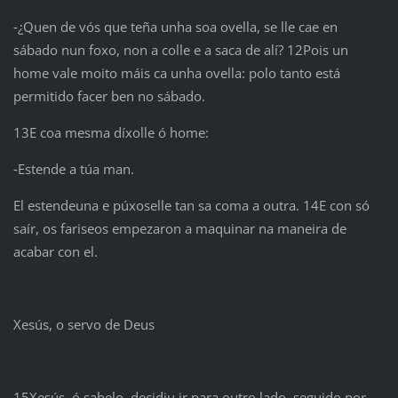
‑¿Quen de vós que teña unha soa ovella, se lle cae en
sábado nun foxo, non a colle e a saca de alí? 12Pois un
home vale moito máis ca unha ovella: polo tanto está
permitido facer ben no sábado.
13E coa mesma díxolle ó home:
‑Estende a túa man.
El estendeuna e púxoselle tan sa coma a outra. 14E con só
saír, os fariseos empezaron a maquinar na maneira de
acabar con el.
Xesús, o servo de Deus
15Xesús, ó sabelo, decidiu ir para outro lado, seguido por