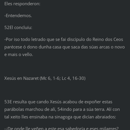
Eles responderon:
‑Entendemos.
52El concluíu:
‑Por iso todo letrado que se fai discípulo do Reino dos Ceos
parécese ó dono dunha casa que saca das súas arcas o novo
e mais o vello.
Xesús en Nazaret (Mc 6, 1-6; Lc 4, 16-30)
53E resulta que cando Xesús acabou de expoñer estas
parábolas marchou de alí, 54indo para a súa terra. Alí con
tal xeito lles ensinaba na sinagoga que dicían abraiados:
‑¿De onde lle veñen a este esa sabedoría e eses milagres?