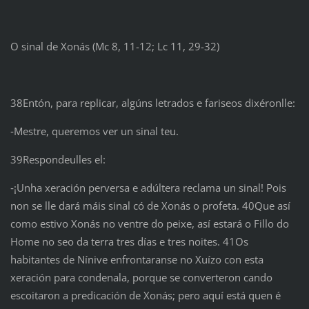
O sinal de Xonás (Mc 8, 11-12; Lc 11, 29-32)
38Entón, para replicar, algúns letrados e fariseos dixéronlle:
‑Mestre, queremos ver un sinal teu.
39Respondeulles el:
‑¡Unha xeración perversa e adúltera reclama un sinal! Pois
non se lle dará máis sinal có de Xonás o profeta. 40Que así
como estivo Xonás no ventre do peixe, así estará o Fillo do
Home no seo da terra tres días e tres noites. 41Os
habitantes de Nínive enfrontaranse no Xuízo con esta
xeración para condenala, porque se converteron cando
escoitaron a predicación de Xonás; pero aquí está quen é