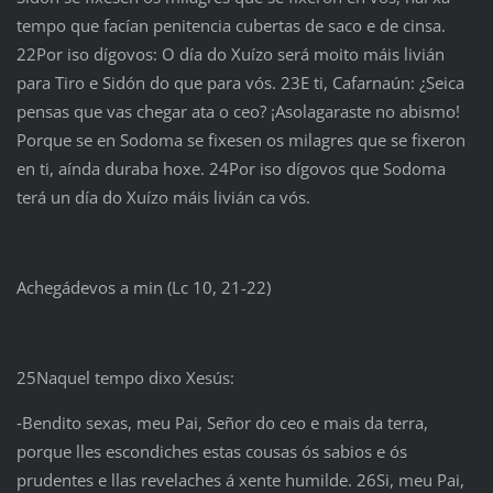
tempo que facían penitencia cubertas de saco e de cinsa.
22Por iso dígovos: O día do Xuízo será moito máis livián
para Tiro e Sidón do que para vós. 23E ti, Cafarnaún: ¿Seica
pensas que vas chegar ata o ceo? ¡Asolagaraste no abismo!
Porque se en Sodoma se fixesen os milagres que se fixeron
en ti, aínda duraba hoxe. 24Por iso dígovos que Sodoma
terá un día do Xuízo máis livián ca vós.
Achegádevos a min (Lc 10, 21-22)
25Naquel tempo dixo Xesús:
‑Bendito sexas, meu Pai, Señor do ceo e mais da terra,
porque lles escondiches estas cousas ós sabios e ós
prudentes e llas revelaches á xente humilde. 26Si, meu Pai,