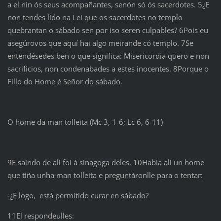
a el nin ós seus acompañantes, senón só ós sacerdotes. 5¿E
non tendes lido na Lei que os sacerdotes no templo
quebrantan o sábado sen por iso seren culpables? 6Pois eu
asegúrovos que aquí hai algo meirande có templo. 7Se
entendésedes ben o que significa: Misericordia quero e non
sacrificios, non condenabades a estes inocentes. 8Porque o
Fillo do Home é Señor do sábado.
O home da man tolleita (Mc 3, 1-6; Lc 6, 6-11)
9E saíndo de alí foi á sinagoga deles. 10Había alí un home
que tiña unha man tolleita e preguntáronlle para o tentar:
‑¿E logo, está permitido curar en sábado?
11El respondeulles: