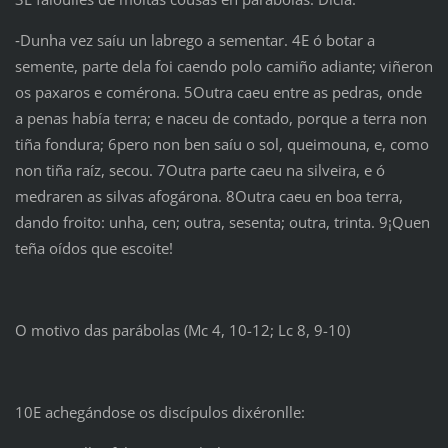
‑Dunha vez saíu un labrego a sementar. 4E ó botar a
semente, parte dela foi caendo polo camiño adiante; viñeron
os paxaros e comérona. 5Outra caeu entre as pedras, onde
a penas había terra; e naceu de contado, porque a terra non
tiña fondura; 6pero non ben saíu o sol, queimouna, e, como
non tiña raíz, secou. 7Outra parte caeu na silveira, e ó
medraren as silvas afogárona. 8Outra caeu en boa terra,
dando froito: unha, cen; outra, sesenta; outra, trinta. 9¡Quen
teña oídos que escoite!
O motivo das parábolas (Mc 4, 10-12; Lc 8, 9-10)
10E achegándose os discípulos dixéronlle: