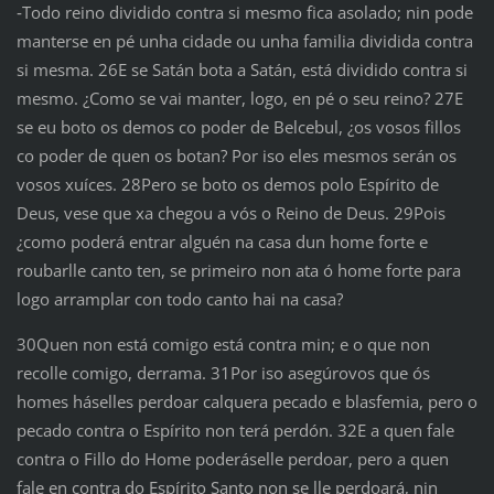
‑Todo reino dividido contra si mesmo fica asolado; nin pode
manterse en pé unha cidade ou unha familia dividida contra
si mesma. 26E se Satán bota a Satán, está dividido contra si
mesmo. ¿Como se vai manter, logo, en pé o seu reino? 27E
se eu boto os demos co poder de Belcebul, ¿os vosos fillos
co poder de quen os botan? Por iso eles mesmos serán os
vosos xuíces. 28Pero se boto os demos polo Espírito de
Deus, vese que xa chegou a vós o Reino de Deus. 29Pois
¿como poderá entrar alguén na casa dun home forte e
roubarlle canto ten, se primeiro non ata ó home forte para
logo arramplar con todo canto hai na casa?
30Quen non está comigo está contra min; e o que non
recolle comigo, derrama. 31Por iso asegúrovos que ós
homes háselles perdoar calquera pecado e blasfemia, pero o
pecado contra o Espírito non terá perdón. 32E a quen fale
contra o Fillo do Home poderáselle perdoar, pero a quen
fale en contra do Espírito Santo non se lle perdoará, nin