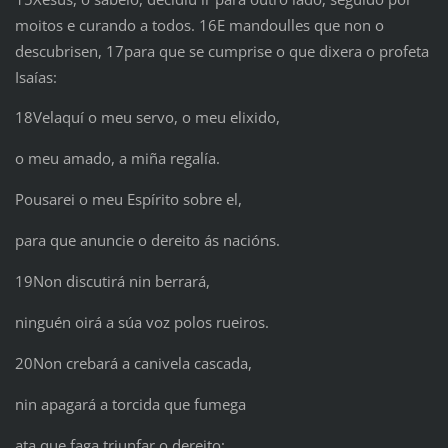
moitos e curando a todos. 16E mandoulles que non o
descubrisen, 17para que se cumprise o que dixera o profeta
Isaías:
18Velaquí o meu servo, o meu elixido,
o meu amado, a miña regalía.
Pousarei o meu Espírito sobre el,
para que anuncie o dereito ás nacións.
19Non discutirá nin berrará,
ninguén oirá a súa voz polos rueiros.
20Non crebará a canivela cascada,
nin apagará a torcida que fumega
ata que faga triunfar o dereito: