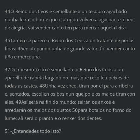
44O Reino dos Ceos é semellante a un tesouro agachado
nunha leira: o home que o atopou vólveo a agachar; e, cheo
de alegría, vai vender canto ten para mercar aquela leira.
45Tamén se parece o Reino dos Ceos a un tratante de perlas
finas: 46en atopando unha de grande valor, foi vender canto
tiña e mercouna.
47Do mesmo xeito é semellante o Reino dos Ceos a un
aparello de rapeta largado no mar, que recolleu peixes de
todas as castes. 48Unha vez cheo, tiran por el para a ribeira
e, sentados, escollen os bos nun queipo e os malos tiran con
eles. 49Así será na fin do mundo: sairán os anxos e
arredarán os malos dos xustos 50para botalos no forno do
lume; alí será o pranto e o renxer dos dentes.
51‑¿Entendedes todo isto?