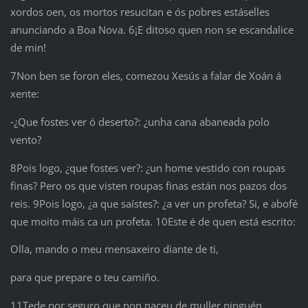
xordos oen, os mortos resucitan e ós pobres estáselles
anunciando a Boa Nova. 6¡E ditoso quen non se escandalice
de min!
7Non ben se foron eles, comezou Xesús a falar de Xoán á
xente:
‑¿Que fostes ver ó deserto?: ¿unha cana abaneada polo
vento?
8Pois logo, ¿que fostes ver?: ¿un home vestido con roupas
finas? Pero os que visten roupas finas están nos pazos dos
reis. 9Pois logo, ¿a que saístes?: ¿a ver un profeta? Si, e abofé
que moito máis ca un profeta. 10Este é de quen está escrito:
Olla, mando o meu mensaxeiro diante de ti,
para que prepare o teu camiño.
11Tede por seguro que non naceu de muller ninguén