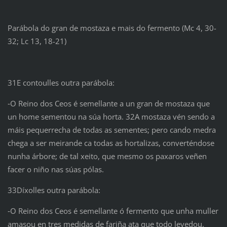
Parábola do gran de mostaza e mais do fermento (Mc 4, 30-
32; Lc 13, 18-21)
31E contoulles outra parábola:
‑O Reino dos Ceos é semellante a un gran de mostaza que
un home sementou na súa horta. 32A mostaza vén sendo a
máis pequerrecha de todas as sementes; pero cando medra
chega a ser meirande ca todas as hortalizas, converténdose
nunha árbore; de tal xeito, que mesmo os paxaros veñen
facer o niño nas súas pólas.
33Díxolles outra parábola:
‑O Reino dos Ceos é semellante ó fermento que unha muller
amasou en tres medidas de fariña ata que todo levedou.