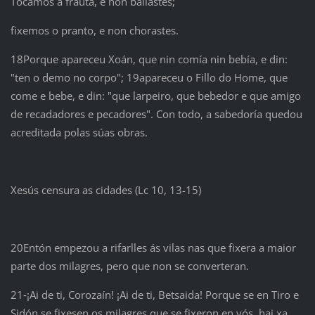
Tocamos a frauta, e non bailastes;
fixemos o pranto, e non chorastes.
18Porque apareceu Xoán, que nin comía nin bebía, e din:
"ten o demo no corpo"; 19apareceu o Fillo do Home, que
come e bebe, e din: "que larpeiro, que bebedor e que amigo
de recadadores e pecadores". Con todo, a sabedoría quedou
acreditada polas súas obras.
Xesús censura as cidades (Lc 10, 13-15)
20Entón empezou a rifarlles ás vilas nas que fixera a maior
parte dos milagres, pero que non se converteran.
21‑¡Ai de ti, Corozaín! ¡Ai de ti, Betsaida! Porque se en Tiro e
Sidón se fixesen os milagres que se fixeron en vós, hai xa