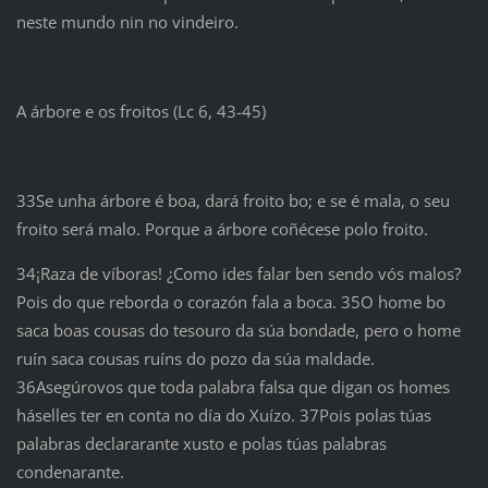
neste mundo nin no vindeiro.
A árbore e os froitos (Lc 6, 43-45)
33Se unha árbore é boa, dará froito bo; e se é mala, o seu
froito será malo. Porque a árbore coñécese polo froito.
34¡Raza de víboras! ¿Como ides falar ben sendo vós malos?
Pois do que reborda o corazón fala a boca. 35O home bo
saca boas cousas do tesouro da súa bondade, pero o home
ruín saca cousas ruíns do pozo da súa maldade.
36Asegúrovos que toda palabra falsa que digan os homes
háselles ter en conta no día do Xuízo. 37Pois polas túas
palabras declararante xusto e polas túas palabras
condenarante.