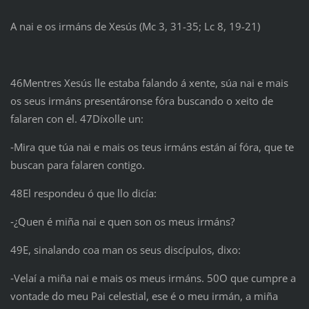
A nai e os irmáns de Xesús (Mc 3, 31-35; Lc 8, 19-21)
46Mentres Xesús lle estaba falando á xente, súa nai e mais
os seus irmáns presentáronse fóra buscando o xeito de
falaren con el. 47Díxolle un:
‑Mira que túa nai e mais os teus irmáns están aí fóra, que te
buscan para falaren contigo.
48El respondeu ó que llo dicía:
‑¿Quen é miña nai e quen son os meus irmáns?
49E, sinalando coa man os seus discípulos, dixo:
‑Velaí a miña nai e mais os meus irmáns. 50O que cumpre a
vontade do meu Pai celestial, ese é o meu irmán, a miña