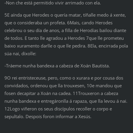
‑Non che está permitido vivir arrimado con ela.
5E aínda que Herodes o quería matar, tíñalle medo á xente,
que o consideraba un profeta. 6Mais, cando Herodes
celebrou o seu día de anos, a filla de Herodías bailou diante
de todos. E tanto lle agradou a Herodes 7que lle prometeu
baixo xuramento darlle o que lle pedira. 8Ela, encirrada pola
súa nai, díxolle:
‑Tráeme nunha bandexa a cabeza de Xoán Bautista.
9O rei entristeceuse, pero, como o xurara e por cousa dos
convidados, ordenou que lla trouxesen, 10e mandou que
fosen decapitar a Xoán na cadea. 11Trouxeron a cabeza
nunha bandexa e entregáronlla á rapaza, que lla levou á nai.
12Logo viñeron os seus discípulos recoller o corpo e
sepultalo. Despois foron informar a Xesús.