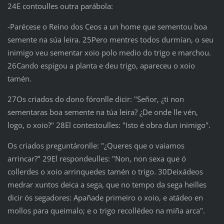
24E contoulles outra parábola:
‑Parécese o Reino dos Ceos a un home que sementou boa
semente na súa leira. 25Pero mentres todos durmían, o seu
inimigo veu sementar xoio polo medio do trigo e marchou.
26Cando espigou a planta e deu trigo, apareceu o xoio
tamén.
27Os criados do dono fóronlle dicir: "Señor, ¿ti non
sementaras boa semente na túa leira? ¿De onde lle vén,
logo, o xoio?" 28El contestoulles: "Isto é obra dun inimigo".
Os criados preguntáronlle: "¿Queres que o vaiamos
arrincar?" 29El respondeulles: "Non, non sexa que ó
collerdes o xoio arrinquedes tamén o trigo. 30Deixádeos
medrar xuntos deica a sega, que no tempo da sega heilles
dicir ós segadores: Apañade primeiro o xoio, e atádeo en
mollos para queimalo; e o trigo recollédeo na miña arca".