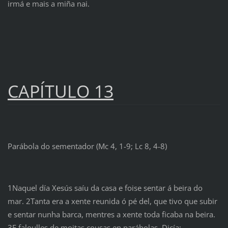
irmá e mais a miña nai.
CAPÍTULO 13
Parábola do sementador (Mc 4, 1-9; Lc 8, 4-8)
1Naquel día Xesús saíu da casa e foise sentar á beira do
mar. 2Tanta era a xente reunida ó pé del, que tivo que subir
e sentar nunha barca, mentres a xente toda ficaba na beira.
3E faloulles de moitas cousas en parábolas. Dicía: