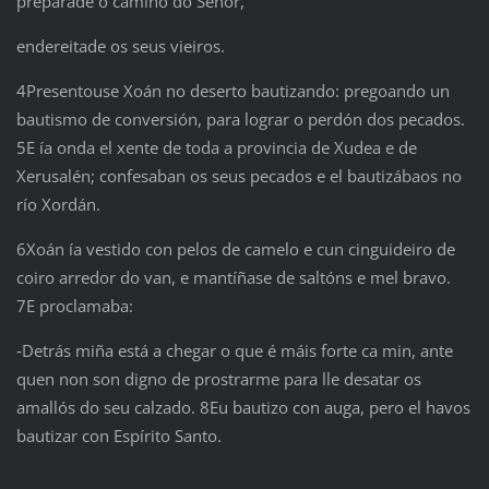
preparade o camiño do Señor,
endereitade os seus vieiros.
4Presentouse Xoán no deserto bautizando: pregoando un
bautismo de conversión, para lograr o perdón dos pecados.
5E ía onda el xente de toda a provincia de Xudea e de
Xerusalén; confesaban os seus pecados e el bautizábaos no
río Xordán.
6Xoán ía vestido con pelos de camelo e cun cinguideiro de
coiro arredor do van, e mantíñase de saltóns e mel bravo.
7E proclamaba:
‑Detrás miña está a chegar o que é máis forte ca min, ante
quen non son digno de prostrarme para lle desatar os
amallós do seu calzado. 8Eu bautizo con auga, pero el havos
bautizar con Espírito Santo.