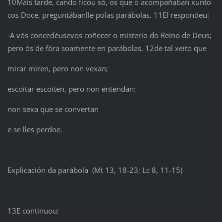
10Máis tarde, cando ficou só, os que o acompañaban xunto
cos Doce, preguntábanlle polas parábolas. 11El respondeu:
‑A vós concedéusevos coñecer o misterio do Reino de Deus;
pero ós de fóra soamente en parábolas, 12de tal xeito que
mirar miren, pero non vexan;
escoitar escoiten, pero non entendan:
non sexa que se convertan
e se lles perdoe.
Explicación da parábola (Mt 13, 18-23; Lc 8, 11-15)
13E continuou: