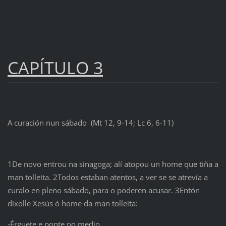
CAPÍTULO 3
A curación nun sábado (Mt 12, 9-14; Lc 6, 6-11)
1De novo entrou na sinagoga; alí atopou un home que tiña a
man tolleita. 2Todos estaban atentos, a ver se se atrevía a
curalo en pleno sábado, para o poderen acusar. 3Entón
díxolle Xesús ó home da man tolleita:
‑Érguete e ponte no medio.