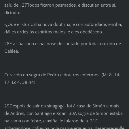
saíu del. 27Todos ficaron pasmados, e discutían entre si,
dicindo:
‑¿Que é isto? Unha nova doutrina, e con autoridade; enriba,
dálles ordes ós espíritos malos, e eles obedéceno.
28E a súa sona espallouse de contado por toda a rexión de
Galilea.
Curación da sogra de Pedro e doutros enfermos (Mt 8, 14-
17; Lc 4, 38-44)
29Despois de saír da sinagoga, foi á casa de Simón e mais
de Andrés, con Santiago e Xoán. 30A sogra de Simón estaba
na cama con febre, e axiña lle falaron dela. 31E,
achegándose, colleuna pola man e ergueuna; desapareceulle