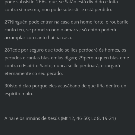
pode subsistir. 26Así que, se Satán está dividido e loita
contra si mesmo, non pode subsistir e está perdido.
27Ninguén pode entrar na casa dun home forte, e roubarlle
canto ten, se primeiro non o amarra; só entón poderá
arramplar con canto hai na casa.
28Tede por seguro que todo se lles perdoará ós homes, os
pecados e cantas blasfemias digan; 29pero a quen blasfeme
contra o Espírito Santo, nunca se lle perdoará, e cargará
eternamente co seu pecado.
30Isto dicíao porque eles acusábano de que tiña dentro un
espírito malo.
A nai e os irmáns de Xesús (Mt 12, 46-50; Lc 8, 19-21)