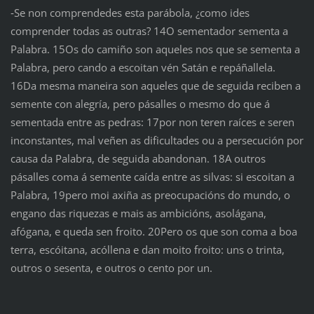
‑Se non comprendedes esta parábola, ¿como ides
comprender todas as outras? 14O sementador sementa a
Palabra. 15Os do camiño son aqueles nos que se sementa a
Palabra, pero cando a escoitan vén Satán e repáñallela.
16Da mesma maneira son aqueles que de seguida reciben a
semente con alegría, pero pásalles o mesmo do que á
sementada entre as pedras: 17por non teren raíces e seren
inconstantes, mal veñen as dificultades ou a persecución por
causa da Palabra, de seguida abandonan. 18A outros
pásalles coma á semente caída entre as silvas: si escoitan a
Palabra, 19pero moi axiña as preocupacións do mundo, o
engano das riquezas e mais as ambicións, asolágana,
afógana, e queda sen froito. 20Pero os que son coma a boa
terra, escóitana, acóllena e dan moito froito: uns o trinta,
outros o sesenta, e outros o cento por un.