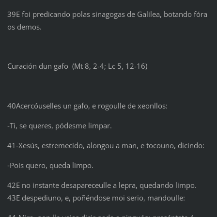
39E foi predicando polas sinagogas de Galilea, botando fóra
os demos.
Curación dun gafo (Mt 8, 2-4; Lc 5, 12-16)
40Acercóuselles un gafo, e rogoulle de xeonllos:
‑Ti, se queres, pódesme limpar.
41‑Xesús, estremecido, alongou a man, e tocouno, dicindo:
‑Pois quero, queda limpo.
42E no instante desapareceulle a lepra, quedando limpo.
43E despediuno, e, poñéndose moi serio, mandoulle: