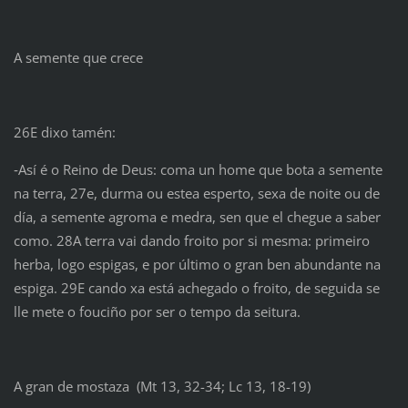
A semente que crece
26E dixo tamén:
‑Así é o Reino de Deus: coma un home que bota a semente
na terra, 27e, durma ou estea esperto, sexa de noite ou de
día, a semente agroma e medra, sen que el chegue a saber
como. 28A terra vai dando froito por si mesma: primeiro
herba, logo espigas, e por último o gran ben abundante na
espiga. 29E cando xa está achegado o froito, de seguida se
lle mete o fouciño por ser o tempo da seitura.
A gran de mostaza (Mt 13, 32-34; Lc 13, 18-19)