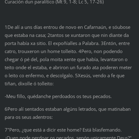
Curación dun paralítico (Mt 9, 1-8; Lc 5, 17-26)
1De alí a uns días entrou de novo en Cafarnaún, e sóubose
que estaba na casa; 2tantos se xuntaron que nin diante da
porta había xa sitio. El expoñíalles a Palabra. 3Entón, entre
catro, trouxeron un home tolleito. 4Pero, non podendo
chegar ó pé del, pola moita xente que había, levantaron o
teito onde el estaba, e abriron un furado ata poderen meter
o leito co enfermo, e descolgalo. 5Xesús, vendo a fe que
tiñan, díxolle ó tolleito:
‑Meu fillo, quédanche perdoados os teus pecados.
6Pero alí sentados estaban algúns letrados, que matinaban
para os seus adentros:
7"Pero, ¿que está a dicir este home? Está blasfemando.
¿Quen pode perdoar os pecados, senón unicamente Deus?"