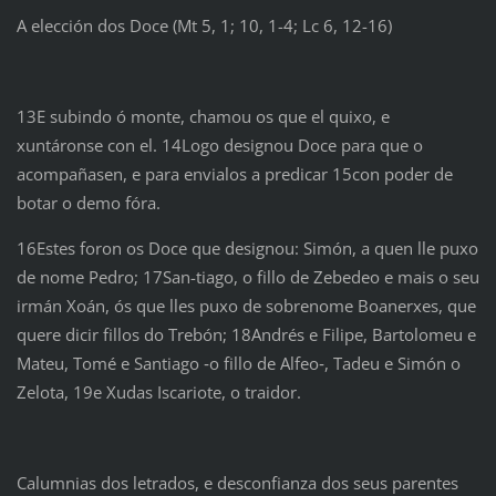
A elección dos Doce (Mt 5, 1; 10, 1-4; Lc 6, 12-16)
13E subindo ó monte, chamou os que el quixo, e
xuntáronse con el. 14Logo designou Doce para que o
acompañasen, e para envialos a predicar 15con poder de
botar o demo fóra.
16Estes foron os Doce que designou: Simón, a quen lle puxo
de nome Pedro; 17San-tiago, o fillo de Zebedeo e mais o seu
irmán Xoán, ós que lles puxo de sobrenome Boanerxes, que
quere dicir fillos do Trebón; 18Andrés e Filipe, Bartolomeu e
Mateu, Tomé e Santiago ‑o fillo de Alfeo‑, Tadeu e Simón o
Zelota, 19e Xudas Iscariote, o traidor.
Calumnias dos letrados, e desconfianza dos seus parentes