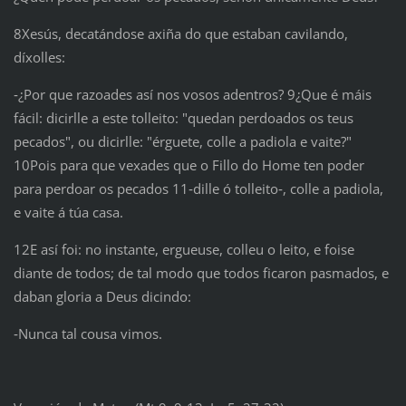
8Xesús, decatándose axiña do que estaban cavilando,
díxolles:
‑¿Por que razoades así nos vosos adentros? 9¿Que é máis
fácil: dicirlle a este tolleito: "quedan perdoados os teus
pecados", ou dicirlle: "érguete, colle a padiola e vaite?"
10Pois para que vexades que o Fillo do Home ten poder
para perdoar os pecados 11‑dille ó tolleito‑, colle a padiola,
e vaite á túa casa.
12E así foi: no instante, ergueuse, colleu o leito, e foise
diante de todos; de tal modo que todos ficaron pasmados, e
daban gloria a Deus dicindo:
‑Nunca tal cousa vimos.