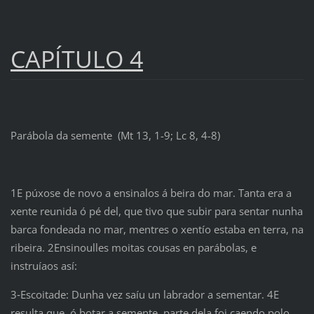
CAPÍTULO 4
Parábola da semente (Mt 13, 1-9; Lc 8, 4-8)
1E púxose de novo a ensinalos á beira do mar. Tanta era a
xente reunida ó pé del, que tivo que subir para sentar nunha
barca fondeada no mar, mentres o xentío estaba en terra, na
ribeira. 2Ensinoulles moitas cousas en parábolas, e
instruíaos así:
3‑Escoitade: Dunha vez saíu un labrador a sementar. 4E
resulta que, ó botar a semente, parte dela foi caendo polo