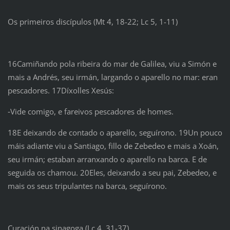
Os primeiros discípulos (Mt 4, 18-22; Lc 5, 1-11)
16Camiñando pola ribeira do mar de Galilea, viu a Simón e
mais a Andrés, seu irmán, largando o aparello no mar: eran
pescadores. 17Díxolles Xesús:
‑Vide comigo, e fareivos pescadores de homes.
18E deixando de contado o aparello, seguírono. 19Un pouco
máis adiante viu a Santiago, fillo de Zebedeo e mais a Xoán,
seu irmán; estaban arranxando o aparello na barca. E de
seguida os chamou. 20Eles, deixando a seu pai, Zebedeo, e
mais os seus tripulantes na barca, seguírono.
Curación na sinagoga (Lc 4, 31-37)