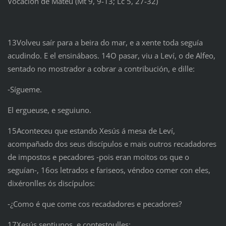
Vocación de Mateu (Mt 9, 9-13; Lc 5, 27-32)
13Volveu saír para a beira do mar, e a xente toda seguía
acudindo. E el ensinábaos. 14O pasar, viu a Leví, o de Alfeo,
sentado no mostrador a cobrar a contribución, e dille:
‑Sígueme.
El ergueuse, e seguiuno.
15Aconteceu que estando Xesús á mesa de Leví,
acompañado dos seus discípulos e mais outros recadadores
de impostos e pecadores ‑pois eran moitos os que o
seguían‑, 16os letrados e fariseos, véndoo comer con eles,
dixéronlles ós discípulos:
‑¿Como é que come cos recadadores e pecadores?
17Xesús sentiunos, e contestoulles: