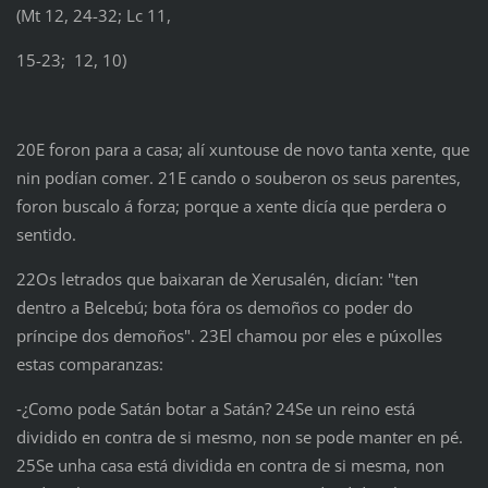
(Mt 12, 24-32; Lc 11,
15-23; 12, 10)
20E foron para a casa; alí xuntouse de novo tanta xente, que
nin podían comer. 21E cando o souberon os seus parentes,
foron buscalo á forza; porque a xente dicía que perdera o
sentido.
22Os letrados que baixaran de Xerusalén, dicían: "ten
dentro a Belcebú; bota fóra os demoños co poder do
príncipe dos demoños". 23El chamou por eles e púxolles
estas comparanzas:
‑¿Como pode Satán botar a Satán? 24Se un reino está
dividido en contra de si mesmo, non se pode manter en pé.
25Se unha casa está dividida en contra de si mesma, non