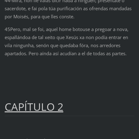
44‑Mira, non lle vaias dicir nada a ninguén; preséntate ó
sacerdote, e fai pola túa purificación as ofrendas mandadas
por Moisés, para que lles conste.
45Pero, mal se foi, aquel home botouse a pregoar a nova,
espallándoa de tal xeito que Xesús xa non podía entrar en
vila ningunha, senón que quedaba fóra, nos arredores
apartados. Pero aínda así acudían a el de todas as partes.
CAPÍTULO 2