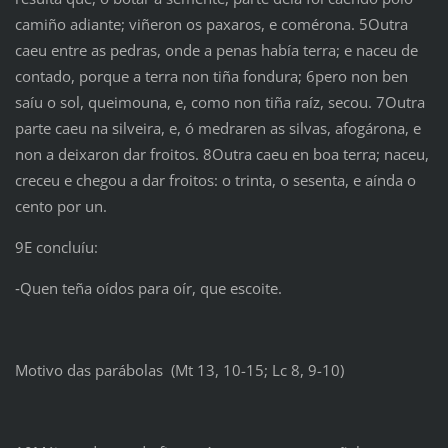
camiño adiante; viñeron os paxaros, e comérona. 5Outra
caeu entre as pedras, onde a penas había terra; e naceu de
contado, porque a terra non tiña fondura; 6pero non ben
saíu o sol, queimouna, e, como non tiña raíz, secou. 7Outra
parte caeu na silveira, e, ó medraren as silvas, afogárona, e
non a deixaron dar froitos. 8Outra caeu en boa terra; naceu,
creceu e chegou a dar froitos: o trinta, o sesenta, e aínda o
cento por un.
9E concluíu:
‑Quen teña oídos para oír, que escoite.
Motivo das parábolas (Mt 13, 10-15; Lc 8, 9-10)