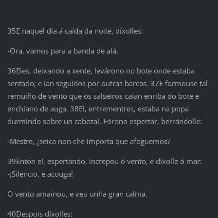
35E naquel día á caída da noite, díxolles:
‑Ora, vamos para a banda de alá.
36Eles, deixando a xente, levárono no bote onde estaba
sentado; e ían seguidos por outras barcas. 37E formouse tal
remuíño de vento que os salseiros caían enriba do bote e
enchíano de auga. 38El, entrementres, estaba na popa
durmindo sobre un cabezal. Fórono espertar, berrándolle:
‑Mestre, ¿seica non che importa que afoguemos?
39Entón el, espertando, increpou ó vento, e díxolle ó mar:
‑¡Silencio, e acouga!
O vento amainou, e veu unha gran calma.
40Despois díxolles: