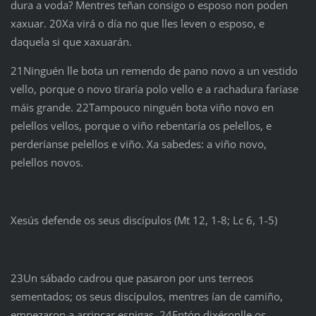
dura a voda? Mentres teñan consigo o esposo non poden
xaxuar. 20Xa virá o día no que lles leven o esposo, e
daquela si que xaxuarán.
21Ninguén lle bota un remendo de pano novo a un vestido
vello, porque o novo tiraría polo vello e a rachadura faríase
máis grande. 22Tampouco ninguén bota viño novo en
pelellos vellos, porque o viño rebentaría os pelellos, e
perderíanse pelellos e viño. Xa sabedes: a viño novo,
pelellos novos.
Xesús defende os seus discípulos (Mt 12, 1-8; Lc 6, 1-5)
23Un sábado cadrou que pasaron por uns terreos
sementados; os seus discípulos, mentres ían de camiño,
empezaron a arrincar espigas. 24Entón dixéronlle os