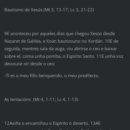
Bautismo de Xesús (Mt 3, 13-17; Lc 3, 21-22)
9E aconteceu por aqueles días que chegou Xesús desde
Nazaret de Galilea, e Xoán bautizouno no Xordán. 10E de
seguida, mentres saía da auga, viu abrirse o ceo e baixar
sobre el, coma unha pomba, o Espírito Santo. 11E unha voz
deixouse oír desde o ceo:
‑Ti es o meu fillo benquerido, o meu predilecto.
As tentacións (Mt 4, 1-11; Lc 4, 1-13)
12Axiña o encamiñou o Espírito ó deserto. 13Alí