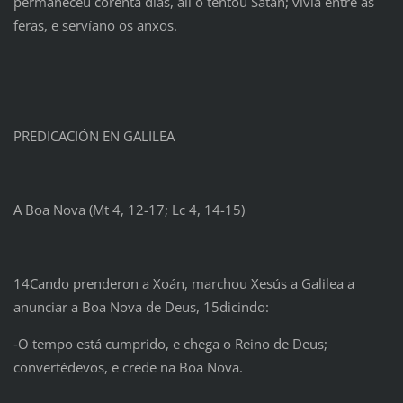
permaneceu corenta días, alí o tentou Satán; vivía entre as
feras, e servíano os anxos.
PREDICACIÓN EN GALILEA
A Boa Nova (Mt 4, 12-17; Lc 4, 14-15)
14Cando prenderon a Xoán, marchou Xesús a Galilea a
anunciar a Boa Nova de Deus, 15dicindo:
‑O tempo está cumprido, e chega o Reino de Deus;
convertédevos, e crede na Boa Nova.