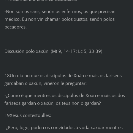
‑Non son os sans, senón os enfermos, os que precisan
médico. Eu non vin chamar polos xustos, senón polos
pecadores.
Discusión polo xaxún (Mt 9, 14-17; Lc 5, 33-39)
18Un día no que os discípulos de Xoán e mais os fariseos
gardaban o xaxún, viñéronlle preguntar:
‑¿Como é que mentres os discípulos de Xoán e mais os dos
fariseos gardan o xaxún, os teus non o gardan?
19Xesús contestoulles:
‑¿Pero, logo, poden os convidados á voda xaxuar mentres