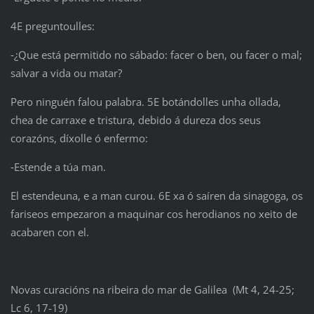
4E preguntoulles:
‑¿Que está permitido no sábado: facer o ben, ou facer o mal;
salvar a vida ou matar?
Pero ninguén falou palabra. 5E botándolles unha ollada,
chea de carraxe e tristura, debido á dureza dos seus
corazóns, díxolle ó enfermo:
‑Estende a túa man.
El estendeuna, e a man curou. 6E xa ó saíren da sinagoga, os
fariseos empezaron a maquinar cos herodianos no xeito de
acabaren con el.
Novas curacións na ribeira do mar de Galilea (Mt 4, 24-25;
Lc 6, 17-19)