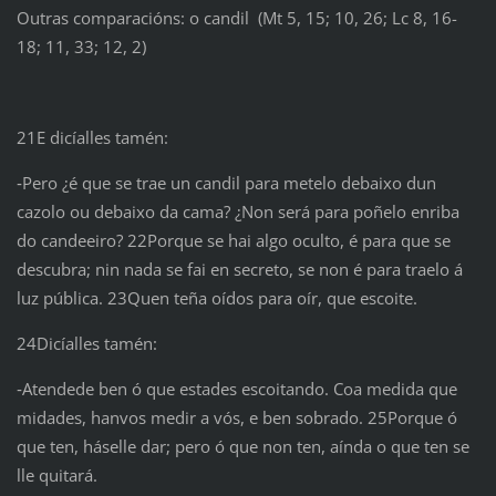
Outras comparacións: o candil (Mt 5, 15; 10, 26; Lc 8, 16-
18; 11, 33; 12, 2)
21E dicíalles tamén:
‑Pero ¿é que se trae un candil para metelo debaixo dun
cazolo ou debaixo da cama? ¿Non será para poñelo enriba
do candeeiro? 22Porque se hai algo oculto, é para que se
descubra; nin nada se fai en secreto, se non é para traelo á
luz pública. 23Quen teña oídos para oír, que escoite.
24Dicíalles tamén:
‑Atendede ben ó que estades escoitando. Coa medida que
midades, hanvos medir a vós, e ben sobrado. 25Porque ó
que ten, háselle dar; pero ó que non ten, aínda o que ten se
lle quitará.