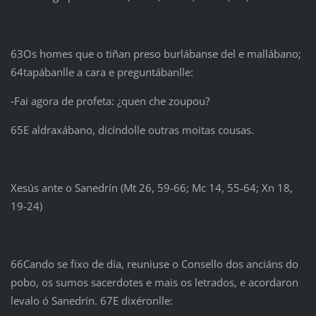
63Os homes que o tiñan preso burlábanse del e mallábano;
64tapábanlle a cara e preguntábanlle:
‑Fai agora de profeta: ¿quen che zoupou?
65E aldraxábano, dicíndolle outras moitas cousas.
Xesús ante o Sanedrín (Mt 26, 59-66; Mc 14, 55-64; Xn 18,
19-24)
66Cando se fixo de día, reuniuse o Consello dos anciáns do
pobo, os sumos sacerdotes e mais os letrados, e acordaron
levalo ó Sanedrín. 67E dixéronlle: