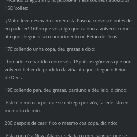
14Cando chegou a hora, púxose á mesa cos seus apóstolos.
15Díxolles:
‑¡Moito levo desexado comer esta Pascua convosco antes de
eu padecer! 16Porque vos digo que xa non a volverei comer
ata que chegue o seu cumprimento no Reino de Deus.
17E collendo unha copa, deu grazas e dixo:
‑Tomade e repartídea entre vós, 18pois asegúrovos que non
volverei beber do produto da viña ata que chegue o Reino
de Deus.
19E collendo pan, deu grazas, partiuno e déullelo, dicindo:
‑Este é o meu corpo, que se entrega por vós; facede isto en
memoria de min.
20E despois de cear, fixo o mesmo coa copa, dicindo:
‑Esta copa é a Nova Alianza, selada co meu sangue, que se