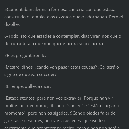
5Comentaban algúns a fermosa cantería con que estaba
construído o templo, e os exvotos que o adornaban. Pero el
díxolles:
6‑Todo isto que estades a contemplar, días virán nos que o
derrubarán ata que non quede pedra sobre pedra.
7Eles preguntáronlle:
‑Mestre, dinos, ¿cando van pasar estas cousas? ¿Cal será o
signo de que van suceder?
8El empezoulles a dicir:
‑Estade atentos, para non vos extraviar. Porque han vir
moitos no meu nome, dicindo: "son eu" e "está a chegar o
momento", pero non os sigades. 9Cando oiades falar de
guerras e desordes, non vos asustedes; que iso ten
certamente que acontecer primeiro, pero aínda non será a