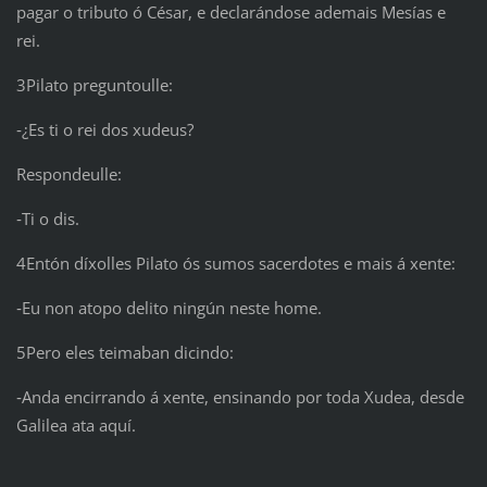
pagar o tributo ó César, e declarándose ademais Mesías e
rei.
3Pilato preguntoulle:
‑¿Es ti o rei dos xudeus?
Respondeulle:
‑Ti o dis.
4Entón díxolles Pilato ós sumos sacerdotes e mais á xente:
‑Eu non atopo delito ningún neste home.
5Pero eles teimaban dicindo:
‑Anda encirrando á xente, ensinando por toda Xudea, desde
Galilea ata aquí.