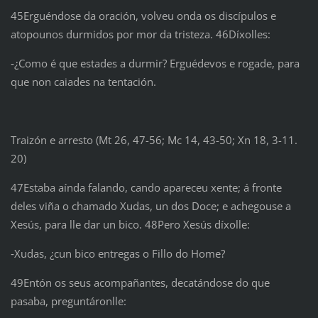
45Erguéndose da oración, volveu onda os discípulos e
atopounos durmidos por mor da tristeza. 46Díxolles:
‑¿Como é que estades a durmir? Erguédevos e rogade, para
que non caiades na tentación.
Traizón e arresto (Mt 26, 47-56; Mc 14, 43-50; Xn 18, 3-11.
20)
47Estaba aínda falando, cando apareceu xente; á fronte
deles viña o chamado Xudas, un dos Doce; e achegouse a
Xesús, para lle dar un bico. 48Pero Xesús díxolle:
‑Xudas, ¿cun bico entregas o Fillo do Home?
49Entón os seus acompañantes, decatándose do que
pasaba, preguntáronlle: