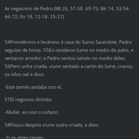
As negacións de Pedro (Mt 26, 57-58. 69-75; Mc 14, 53-54.
66-72; Xn 18, 12-18. 25-27)
54Prendérono e levárono á casa do Sumo Sacerdote. Pedro
seguíao de lonxe. 55En-cenderon lume no medio do patio, e
sentaron arredor; e Pedro sentou tamén no medio deles.
56Pero unha criada, viuno sentado a carón do lume, cravou
os ollos nel e dixo:
‑Este tamén andaba con el.
57El negouno dicindo:
‑Muller, eu non o coñezo.
58Pouco despois viuno outro criado, e dixo:
‑Ti es deles tamén.