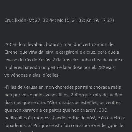
Crucifixión (Mt 27, 32-44; Mc 15, 21-32; Xn 19, 17-27)
26Cando o levaban, botaron man dun certo Simón de
Cirene, que viña da leira, e cargáronlle a cruz, para que a
levase detrás de Xesús. 27Ia tras eles unha chea de xente e
mulleres batendo no peito e laiándose por el. 28Xesús
volvéndose a elas, díxolles:
‑Fillas de Xerusalén, non choredes por min: chorade máis
ben por vós e polos vosos fillos. 29Porque, mirade, veñen
días nos que se dirá: "Afortunadas as estériles, os ventres
que non xeraron e os peitos que non criaron". 30E
pediranlles ós montes: ¡Caede enriba de nós!, e ós outeiros:
tapádenos. 31Porque se isto fan coa árbore verde, ¿que lle