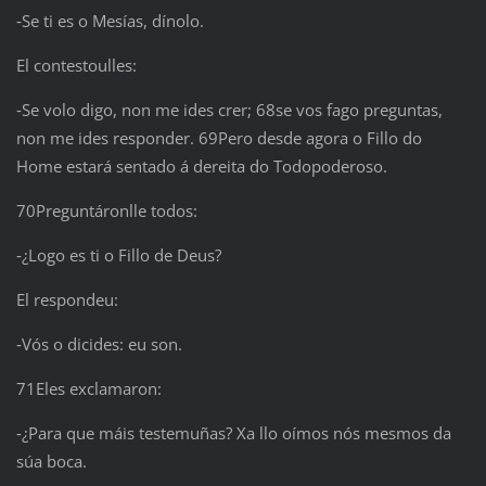
‑Se ti es o Mesías, dínolo.
El contestoulles:
‑Se volo digo, non me ides crer; 68se vos fago preguntas,
non me ides responder. 69Pero desde agora o Fillo do
Home estará sentado á dereita do Todopoderoso.
70Preguntáronlle todos:
‑¿Logo es ti o Fillo de Deus?
El respondeu:
‑Vós o dicides: eu son.
71Eles exclamaron:
‑¿Para que máis testemuñas? Xa llo oímos nós mesmos da
súa boca.