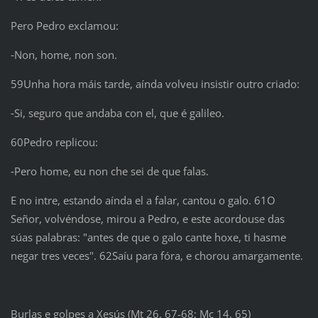
Pero Pedro exclamou:
‑Non, home, non son.
59Unha hora máis tarde, aínda volveu insistir outro criado:
‑Si, seguro que andaba con el, que é galileo.
60Pedro replicou:
‑Pero home, eu non che sei de que falas.
E no intre, estando aínda el a falar, cantou o galo. 61O
Señor, volvéndose, mirou a Pedro, e este acordouse das
súas palabras: "antes de que o galo cante hoxe, ti hasme
negar tres veces". 62Saíu para fóra, e chorou amargamente.
Burlas e golpes a Xesús (Mt 26, 67-68; Mc 14, 65)