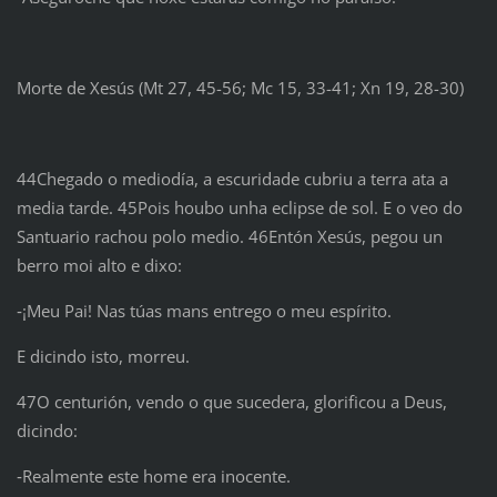
Morte de Xesús (Mt 27, 45-56; Mc 15, 33-41; Xn 19, 28-30)
44Chegado o mediodía, a escuridade cubriu a terra ata a
media tarde. 45Pois houbo unha eclipse de sol. E o veo do
Santuario rachou polo medio. 46Entón Xesús, pegou un
berro moi alto e dixo:
‑¡Meu Pai! Nas túas mans entrego o meu espírito.
E dicindo isto, morreu.
47O centurión, vendo o que sucedera, glorificou a Deus,
dicindo:
‑Realmente este home era inocente.