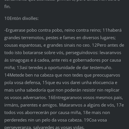
fin.
10Entón díxolles:
‑Erguerase pobo contra pobo, reino contra reino; 11haberá
grandes terremotos, pestes e fames en diversos lugares;
cousas espantosas, e grandes sinais no ceo. 12Pero antes de
todo isto botaranse sobre vós, perseguíndovos: levaranvos
ás sinagogas e á cadea, ante reis e gobernadores por causa
miña; 13así teredes a oportunidade de dar testemuño.
14Metede ben na cabeza que non tedes que preocuparvos
pola vosa defensa, 15que eu vos darei unha elocuencia e
mais unha sabedoría que non poderán resistir nin replicar
os vosos adversarios. 16Entregaranvos vosos mesmos pais,
irmáns, parentes e amigos. Mataranvos a algúns de vós, 17e
todos vos aborrecerán por causa miña, 18e mais non
perderedes nin un pelo da vosa cabeza. 19Coa vosa
perseveranza, salvaredes as vosas vidas.