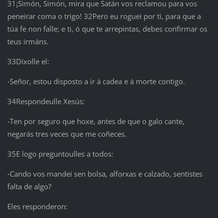
31¡Simón, Simón, mira que Satán vos reclamou para vos
peneirar coma o trigo! 32Pero eu roguei por ti, para que a
túa fe non falle; e ti, ó que te arrepintas, debes confirmar os
teus irmáns.
33Díxolle el:
‑Señor, estou disposto a ir á cadea e á morte contigo.
34Respondeulle Xesús:
‑Ten por seguro que hoxe, antes de que o galo cante,
negarás tres veces que me coñeces.
35E logo preguntoulles a todos:
‑Cando vos mandei sen bolsa, alforxas e calzado, sentistes
falta de algo?
Eles responderon: