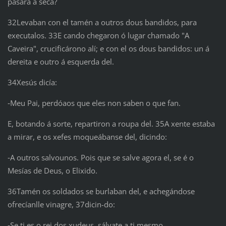
pasará á seca?
32Levaban con el tamén a outros dous bandidos, para
executalos. 33E cando chegaron ó lugar chamado "A
Caveira", crucificárono alí; e con el os dous bandidos: un á
dereita e outro á esquerda del.
34Xesús dicía:
‑Meu Pai, perdóaos que eles non saben o que fan.
E, botando á sorte, repartiron a roupa del. 35A xente estaba
a mirar, e os xefes moqueábanse del, dicindo:
‑A outros salvounos. Pois que se salve agora el, se é o
Mesías de Deus, o Elixido.
36Tamén os soldados se burlaban del, e achegándose
ofrecíanlle vinagre, 37dicin-do:
‑Se ti es o rei dos xudeus, sálvate a ti mesmo.