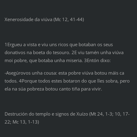
Xenerosidade da viúva (Mc 12, 41-44)
1Ergueu a vista e viu uns ricos que botaban os seus
donativos na boeta do tesouro. 2E viu tamén unha viúva
moi pobre, que botaba unha miseria. 3Entón dixo:
‑Asegúrovos unha cousa: esta pobre viúva botou máis ca
todos. 4Porque todos estes botaron do que lles sobra, pero
ela na súa pobreza botou canto tiña para vivir.
Destrución do templo e signos de Xuízo (Mt 24, 1-3; 10, 17-
22; Mc 13, 1-13)