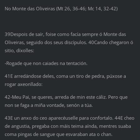
No Monte das Oliveiras (Mt 26, 36-46; Mc 14, 32-42)
39Despois de saír, foise como facía sempre ó Monte das
Oliveiras, seguido dos seus discípulos. 40Cando chegaron ó
sitio, díxolles:
‑Rogade que non caiades na tentación.
41E arredándose deles, coma un tiro de pedra, púxose a
rogar axeonllado:
42‑Meu Pai, se queres, arreda de min este cáliz. Pero que
non se faga a miña vontade, senón a túa.
43E un anxo do ceo aparecéuselle para confortalo. 44E cheo
de angustia, pregaba con máis teima aínda, mentres suaba
coma pingas de sangue que esvaraban ata o chan.