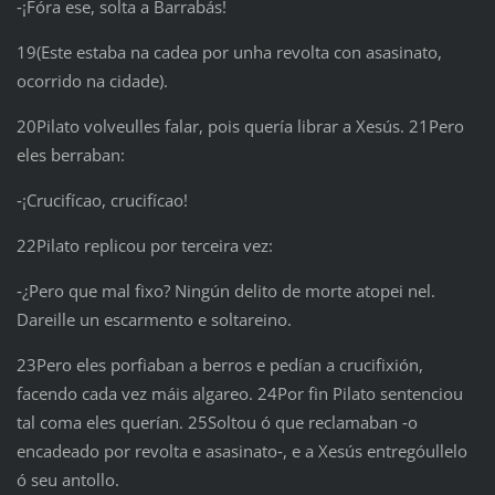
‑¡Fóra ese, solta a Barrabás!
19(Este estaba na cadea por unha revolta con asasinato,
ocorrido na cidade).
20Pilato volveulles falar, pois quería librar a Xesús. 21Pero
eles berraban:
‑¡Crucifícao, crucifícao!
22Pilato replicou por terceira vez:
‑¿Pero que mal fixo? Ningún delito de morte atopei nel.
Dareille un escarmento e soltareino.
23Pero eles porfiaban a berros e pedían a crucifixión,
facendo cada vez máis algareo. 24Por fin Pilato sentenciou
tal coma eles querían. 25Soltou ó que reclamaban ‑o
encadeado por revolta e asasinato‑, e a Xesús entregóullelo
ó seu antollo.