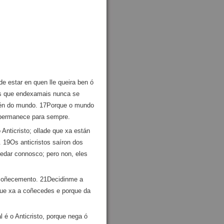
e estar en quen lle queira ben ó
os que endexamais nunca se
 vén do mundo. 17Porque o mundo
 permanece para sempre.
 Anticristo; ollade que xa están
. 19Os anticristos saíron dos
edar connosco; pero non, eles
o coñecemento. 21Decidinme a
que xa a coñecedes e porque da
é o Anticristo, porque nega ó