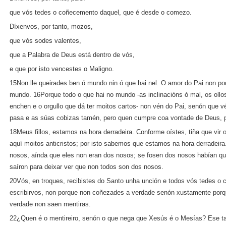
que vós tedes o coñecemento daquel, que é desde o comezo.
Díxenvos, por tanto, mozos,
que vós sodes valentes,
que a Palabra de Deus está dentro de vós,
e que por isto vencestes o Maligno.
15Non lle queirades ben ó mundo nin ó que hai nel. O amor do Pai non pod
mundo. 16Porque todo o que hai no mundo ‑as inclinacións ó mal, os oll
enchen e o orgullo que dá ter moitos cartos‑ non vén do Pai, senón que
pasa e as súas cobizas tamén, pero quen cumpre coa vontade de Deus,
18Meus fillos, estamos na hora derradeira. Conforme oístes, tiña que vir o
aquí moitos anticristos; por isto sabemos que estamos na hora derradeira
nosos, aínda que eles non eran dos nosos; se fosen dos nosos habían qu
saíron para deixar ver que non todos son dos nosos.
20Vós, en troques, recibistes do Santo unha unción e todos vós tedes 
escribirvos, non porque non coñezades a verdade senón xustamente por
verdade non saen mentiras.
22¿Quen é o mentireiro, senón o que nega que Xesús é o Mesías? Ese tal 