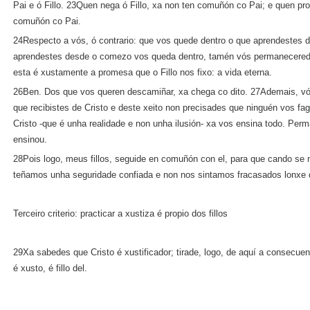
Pai e ó Fillo. 23Quen nega ó Fillo, xa non ten comuñón co Pai; e quen pro
comuñón co Pai.
24Respecto a vós, ó contrario: que vos quede dentro o que aprendestes
aprendestes desde o comezo vos queda dentro, tamén vós permaneceredes
esta é xustamente a promesa que o Fillo nos fixo: a vida eterna.
26Ben. Dos que vos queren descamiñar, xa chega co dito. 27Ademais, vó
que recibistes de Cristo e deste xeito non precisades que ninguén vos fa
Cristo ‑que é unha realidade e non unha ilusión‑ xa vos ensina todo. Pe
ensinou.
28Pois logo, meus fillos, seguide en comuñón con el, para que cando se 
teñamos unha seguridade confiada e non nos sintamos fracasados lonxe 
Terceiro criterio: practicar a xustiza é propio dos fillos
29Xa sabedes que Cristo é xustificador; tirade, logo, de aquí a consecuen
é xusto, é fillo del.