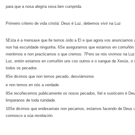
para que a nosa alegría sexa ben cumprida.
Primeiro criterio de vida cristiá: Deus é Luz, debemos vivir na Luz
5Esta é a mensaxe que lle temos oído a El e que agora vos anunciamos 
non hai escuridade ningunha. 6Se aseguramos que estamos en comuñón c
mentimos e non practicamos o que cremos. 7Pero se nós vivimos na Luz
Luz, entón estamos en comuñón uns cos outros e o sangue de Xesús, o se
todos os pecados.
8Se dicimos que non temos pecado, desviámonos
e non temos en nós a verdade.
9Se recoñecemos publicamente os nosos pecados, fiel e xusticeiro é De
limparanos de toda ruindade.
10Se dicimos que endexamais non pecamos, estamos facendo de Deus un
connosco a súa revelación.