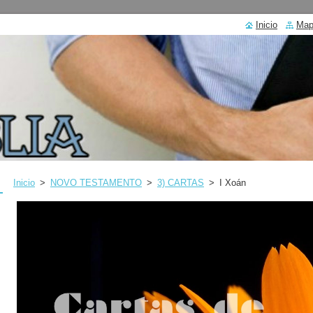
Inicio
Mapa
Inicio
>
NOVO TESTAMENTO
>
3) CARTAS
>
I Xoán