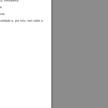
uz verdadeira.
e.
zar.
ridade e, por isto, non sabe a