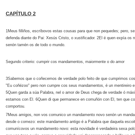
CAPÍTULO 2
1Meus filliños, escríbovos estas cousas para que non pequedes; pero, s
defenda diante do Pai: Xesús Cristo, o xustificador. 2El é quen expía os
senón tamén os de todo o mundo.
Segundo criterio: cumprir cos mandamentos, maiormente o do amor
3Sabemos que o coñecemos de verdade polo feito de que cumprimos co
"Eu coñézoo" pero non cumpre cos seus mandamentos, é un mentireiro e n
5Quen garda a súa Palabra, nel o amor de Deus chega de verdade ó máx
estamos con El. 6Quen di que permanece en comuñón con El, ten que c
comportou.
7Meus amigos, non vos comunico un mandamento novo senón un mandame
desde o comezo: este mandamento antigo é a Palabra que daquela escoit
comunícovos un mandamento novo: esta novidade é verdadeira sexa polo