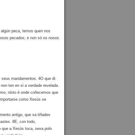
e algún peca, temos quen nos
 nosos pecados; e non só os nosos
s seus mandamentos. 4O que di:
on ten en si a verdade revelada.
imo; nisto é onde coñecemos que
omportarse como Xesús se
nto antigo, que xa tiñades
astes. 8E, con todo,
 que a Xesús toca, sexa polo