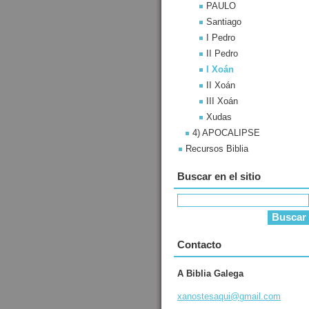
PAULO
Santiago
I Pedro
II Pedro
I Xoán
II Xoán
III Xoán
Xudas
4) APOCALIPSE
Recursos Biblia
Buscar en el sitio
Contacto
A Biblia Galega
xanostes
aqui@gma
il.com