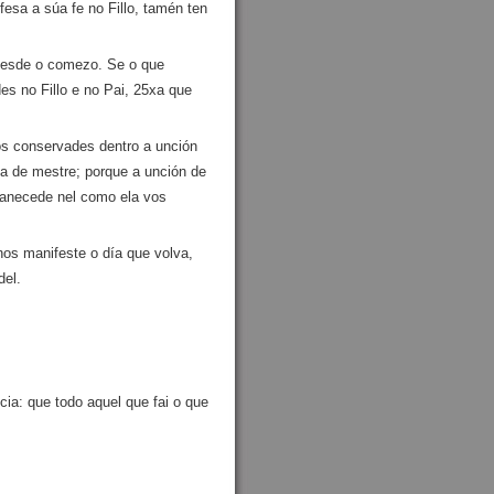
fesa a súa fe no Fillo, tamén ten
 desde o comezo. Se o que
 no Fillo e no Pai, 25xa que
s conservades dentro a unción
ga de mestre; porque a unción de
rmanecede nel como ela vos
nos manifeste o día que volva,
del.
cia: que todo aquel que fai o que