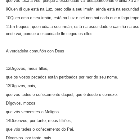
que vos toca a vós, porque a escuridade vai desaparecendo e brilla xa a l
9Quen di que está na Luz, pero odia a seu irmán, aínda está na escuridad
10Quen ama a seu irmán, está na Luz e nel non hai nada que o faga trope
11En troques, quen odia a seu irmán, está na escuridade e camiña na escu
onde vai, porque a escuridade lle cegou os ollos.
A verdadeira comuñón con Deus
12Dígovos, meus fillos,
que os vosos pecados están perdoados por mor do seu nome.
13Dígovos, pais,
que vós tedes o coñecemento daquel, que é desde o comezo.
Dígovos, mozos,
que vós vencestes o Maligno.
14Díxenvos, por tanto, meus filliños,
que vós tedes o coñecemento do Pai.
Díxenvos, por tanto, pais.